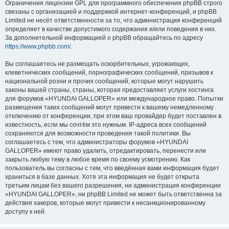
Ограничения лицензии GPL для программного обеспечения phpBB строго
связаны с организацией и поддержкой интернет-конференций, и phpBB
Limited не несёт ответственности за то, что администрация конференций
определяет в качестве допустимого содержания и/или поведения в них.
За дополнительной информацией о phpBB обращайтесь по адресу
https://www.phpbb.com/
.
Вы соглашаетесь не размещать оскорбительных, угрожающих,
клеветнических сообщений, порнографических сообщений, призывов к
национальной розни и прочих сообщений, которые могут нарушить
законы вашей страны, страны, которая предоставляет услуги хостинга
для форумов «HYUNDAI GALLOPER» или международное право. Попытки
размещения таких сообщений могут привести к вашему немедленному
отключению от конференции, при этом ваш провайдер будет поставлен в
известность, если мы сочтём это нужным. IP-адреса всех сообщений
сохраняются для возможности проведения такой политики. Вы
соглашаетесь с тем, что администраторы форумов «HYUNDAI
GALLOPER» имеют право удалить, отредактировать, перенести или
закрыть любую тему в любое время по своему усмотрению. Как
пользователь вы согласны с тем, что введённая вами информация будет
храниться в базе данных. Хотя эта информация не будет открыта
третьим лицам без вашего разрешения, ни администрация конференции
«HYUNDAI GALLOPER», ни phpBB Limited не может быть ответственна за
действия хакеров, которые могут привести к несанкционированному
доступу к ней.