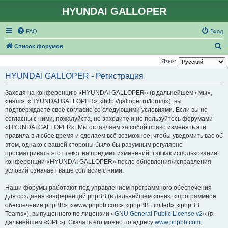
HYUNDAI GALLOPER
FAQ
Вход
П
Список форумов
о
Язык:
и
HYUNDAI GALLOPER - Регистрация
с
Заходя на конференцию «HYUNDAI GALLOPER» (в дальнейшем «мы»,
к
«наш», «HYUNDAI GALLOPER», «http://galloper.ru/forum»), вы
подтверждаете своё согласие со следующими условиями. Если вы не
согласны с ними, пожалуйста, не заходите и не пользуйтесь форумами
«HYUNDAI GALLOPER». Мы оставляем за собой право изменять эти
правила в любое время и сделаем всё возможное, чтобы уведомить вас об
этом, однако с вашей стороны было бы разумным регулярно
просматривать этот текст на предмет изменений, так как использование
конференции «HYUNDAI GALLOPER» после обновления/исправления
условий означает ваше согласие с ними.
Наши форумы работают под управлением программного обеспечения
для создания конференций phpBB (в дальнейшем «они», «программное
обеспечение phpBB», «www.phpbb.com», «phpBB Limited», «phpBB
Teams»), выпущенного по лицензии «
GNU General Public License v2
» (в
дальнейшем «GPL»). Скачать его можно по адресу
www.phpbb.com
.