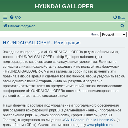
HYUNDAI GALLOPER
FAQ
Вход
П
Список форумов
о
Язык:
и
HYUNDAI GALLOPER - Регистрация
с
Заходя на конференцию «HYUNDAI GALLOPER» (в дальнейшем «мы»,
к
«наш», «HYUNDAI GALLOPER», «http://galloper.ru/forum»), вы
подтверждаете своё согласие со следующими условиями. Если вы не
согласны с ними, пожалуйста, не заходите и не пользуйтесь форумами
«HYUNDAI GALLOPER». Мы оставляем за собой право изменять эти
правила в любое время и сделаем всё возможное, чтобы уведомить вас об
этом, однако с вашей стороны было бы разумным регулярно
просматривать этот текст на предмет изменений, так как использование
конференции «HYUNDAI GALLOPER» после обновления/исправления
условий означает ваше согласие с ними.
Наши форумы работают под управлением программного обеспечения
для создания конференций phpBB (в дальнейшем «они», «программное
обеспечение phpBB», «www.phpbb.com», «phpBB Limited», «phpBB
Teams»), выпущенного по лицензии «
GNU General Public License v2
» (в
дальнейшем «GPL»). Скачать его можно по адресу
www.phpbb.com
.