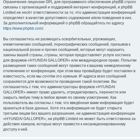
Ограничения лицензии GPL для программного обеспечения phpBB строго
связаны с организацией и поддержкой интернет-конференций, и phpBB
Limited не несёт ответственности за то, что администрация конференций
определяет в качестве допустимого содержания и/или поведения в них.
За дополнительной информацией о phpBB обращайтесь по адресу
https://www.phpbb.com/
.
Вы соглашаетесь не размещать оскорбительных, угрожающих,
клеветнических сообщений, порнографических сообщений, призывов к
национальной розни и прочих сообщений, которые могут нарушить
законы вашей страны, страны, которая предоставляет услуги хостинга
для форумов «HYUNDAI GALLOPER» или международное право. Попытки
размещения таких сообщений могут привести к вашему немедленному
отключению от конференции, при этом ваш провайдер будет поставлен в
известность, если мы сочтём это нужным. IP-адреса всех сообщений
сохраняются для возможности проведения такой политики. Вы
соглашаетесь с тем, что администраторы форумов «HYUNDAI
GALLOPER» имеют право удалить, отредактировать, перенести или
закрыть любую тему в любое время по своему усмотрению. Как
пользователь вы согласны с тем, что введённая вами информация будет
храниться в базе данных. Хотя эта информация не будет открыта
третьим лицам без вашего разрешения, ни администрация конференции
«HYUNDAI GALLOPER», ни phpBB Limited не может быть ответственна за
действия хакеров, которые могут привести к несанкционированному
доступу к ней.