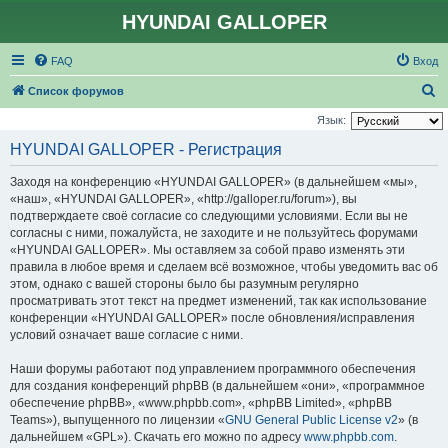
HYUNDAI GALLOPER
FAQ
Вход
П
Список форумов
о
Язык:
и
HYUNDAI GALLOPER - Регистрация
с
Заходя на конференцию «HYUNDAI GALLOPER» (в дальнейшем «мы»,
к
«наш», «HYUNDAI GALLOPER», «http://galloper.ru/forum»), вы
подтверждаете своё согласие со следующими условиями. Если вы не
согласны с ними, пожалуйста, не заходите и не пользуйтесь форумами
«HYUNDAI GALLOPER». Мы оставляем за собой право изменять эти
правила в любое время и сделаем всё возможное, чтобы уведомить вас об
этом, однако с вашей стороны было бы разумным регулярно
просматривать этот текст на предмет изменений, так как использование
конференции «HYUNDAI GALLOPER» после обновления/исправления
условий означает ваше согласие с ними.
Наши форумы работают под управлением программного обеспечения
для создания конференций phpBB (в дальнейшем «они», «программное
обеспечение phpBB», «www.phpbb.com», «phpBB Limited», «phpBB
Teams»), выпущенного по лицензии «
GNU General Public License v2
» (в
дальнейшем «GPL»). Скачать его можно по адресу
www.phpbb.com
.