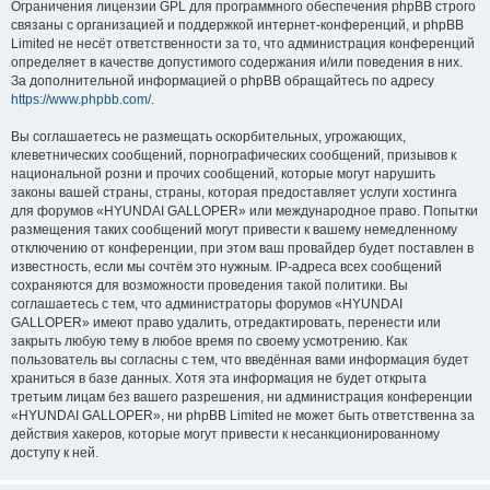
Ограничения лицензии GPL для программного обеспечения phpBB строго
связаны с организацией и поддержкой интернет-конференций, и phpBB
Limited не несёт ответственности за то, что администрация конференций
определяет в качестве допустимого содержания и/или поведения в них.
За дополнительной информацией о phpBB обращайтесь по адресу
https://www.phpbb.com/
.
Вы соглашаетесь не размещать оскорбительных, угрожающих,
клеветнических сообщений, порнографических сообщений, призывов к
национальной розни и прочих сообщений, которые могут нарушить
законы вашей страны, страны, которая предоставляет услуги хостинга
для форумов «HYUNDAI GALLOPER» или международное право. Попытки
размещения таких сообщений могут привести к вашему немедленному
отключению от конференции, при этом ваш провайдер будет поставлен в
известность, если мы сочтём это нужным. IP-адреса всех сообщений
сохраняются для возможности проведения такой политики. Вы
соглашаетесь с тем, что администраторы форумов «HYUNDAI
GALLOPER» имеют право удалить, отредактировать, перенести или
закрыть любую тему в любое время по своему усмотрению. Как
пользователь вы согласны с тем, что введённая вами информация будет
храниться в базе данных. Хотя эта информация не будет открыта
третьим лицам без вашего разрешения, ни администрация конференции
«HYUNDAI GALLOPER», ни phpBB Limited не может быть ответственна за
действия хакеров, которые могут привести к несанкционированному
доступу к ней.