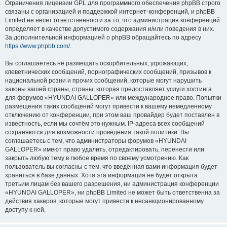
Ограничения лицензии GPL для программного обеспечения phpBB строго
связаны с организацией и поддержкой интернет-конференций, и phpBB
Limited не несёт ответственности за то, что администрация конференций
определяет в качестве допустимого содержания и/или поведения в них.
За дополнительной информацией о phpBB обращайтесь по адресу
https://www.phpbb.com/
.
Вы соглашаетесь не размещать оскорбительных, угрожающих,
клеветнических сообщений, порнографических сообщений, призывов к
национальной розни и прочих сообщений, которые могут нарушить
законы вашей страны, страны, которая предоставляет услуги хостинга
для форумов «HYUNDAI GALLOPER» или международное право. Попытки
размещения таких сообщений могут привести к вашему немедленному
отключению от конференции, при этом ваш провайдер будет поставлен в
известность, если мы сочтём это нужным. IP-адреса всех сообщений
сохраняются для возможности проведения такой политики. Вы
соглашаетесь с тем, что администраторы форумов «HYUNDAI
GALLOPER» имеют право удалить, отредактировать, перенести или
закрыть любую тему в любое время по своему усмотрению. Как
пользователь вы согласны с тем, что введённая вами информация будет
храниться в базе данных. Хотя эта информация не будет открыта
третьим лицам без вашего разрешения, ни администрация конференции
«HYUNDAI GALLOPER», ни phpBB Limited не может быть ответственна за
действия хакеров, которые могут привести к несанкционированному
доступу к ней.