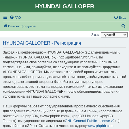
HYUNDAI GALLOPER
FAQ
Вход
П
Список форумов
о
Язык:
и
HYUNDAI GALLOPER - Регистрация
с
Заходя на конференцию «HYUNDAI GALLOPER» (в дальнейшем «мы»,
к
«наш», «HYUNDAI GALLOPER», «http://galloper.ru/forum»), вы
подтверждаете своё согласие со следующими условиями. Если вы не
согласны с ними, пожалуйста, не заходите и не пользуйтесь форумами
«HYUNDAI GALLOPER». Мы оставляем за собой право изменять эти
правила в любое время и сделаем всё возможное, чтобы уведомить вас об
этом, однако с вашей стороны было бы разумным регулярно
просматривать этот текст на предмет изменений, так как использование
конференции «HYUNDAI GALLOPER» после обновления/исправления
условий означает ваше согласие с ними.
Наши форумы работают под управлением программного обеспечения
для создания конференций phpBB (в дальнейшем «они», «программное
обеспечение phpBB», «www.phpbb.com», «phpBB Limited», «phpBB
Teams»), выпущенного по лицензии «
GNU General Public License v2
» (в
дальнейшем «GPL»). Скачать его можно по адресу
www.phpbb.com
.