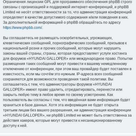
Ограничения лицензии GPL для программного обеспечения phpBB строго
связаны с организацией и поддержкой интернет-конференций, и phpBB
Limited не несёт ответственности за то, что администрация конференций
определяет в качестве допустимого содержания и/или поведения в них.
За дополнительной информацией о phpBB обращайтесь по адресу
https://www.phpbb.com/
.
Вы соглашаетесь не размещать оскорбительных, угрожающих,
клеветнических сообщений, порнографических сообщений, призывов к
национальной розни и прочих сообщений, которые могут нарушить
законы вашей страны, страны, которая предоставляет услуги хостинга
для форумов «HYUNDAI GALLOPER» или международное право. Попытки
размещения таких сообщений могут привести к вашему немедленному
отключению от конференции, при этом ваш провайдер будет поставлен в
известность, если мы сочтём это нужным. IP-адреса всех сообщений
сохраняются для возможности проведения такой политики. Вы
соглашаетесь с тем, что администраторы форумов «HYUNDAI
GALLOPER» имеют право удалить, отредактировать, перенести или
закрыть любую тему в любое время по своему усмотрению. Как
пользователь вы согласны с тем, что введённая вами информация будет
храниться в базе данных. Хотя эта информация не будет открыта
третьим лицам без вашего разрешения, ни администрация конференции
«HYUNDAI GALLOPER», ни phpBB Limited не может быть ответственна за
действия хакеров, которые могут привести к несанкционированному
доступу к ней.