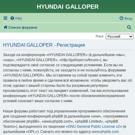
HYUNDAI GALLOPER
FAQ
Вход
П
Список форумов
о
Язык:
и
HYUNDAI GALLOPER - Регистрация
с
Заходя на конференцию «HYUNDAI GALLOPER» (в дальнейшем «мы»,
к
«наш», «HYUNDAI GALLOPER», «http://galloper.ru/forum»), вы
подтверждаете своё согласие со следующими условиями. Если вы не
согласны с ними, пожалуйста, не заходите и не пользуйтесь форумами
«HYUNDAI GALLOPER». Мы оставляем за собой право изменять эти
правила в любое время и сделаем всё возможное, чтобы уведомить вас об
этом, однако с вашей стороны было бы разумным регулярно
просматривать этот текст на предмет изменений, так как использование
конференции «HYUNDAI GALLOPER» после обновления/исправления
условий означает ваше согласие с ними.
Наши форумы работают под управлением программного обеспечения
для создания конференций phpBB (в дальнейшем «они», «программное
обеспечение phpBB», «www.phpbb.com», «phpBB Limited», «phpBB
Teams»), выпущенного по лицензии «
GNU General Public License v2
» (в
дальнейшем «GPL»). Скачать его можно по адресу
www.phpbb.com
.