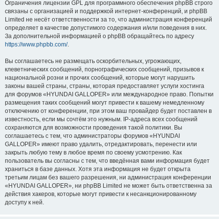
Ограничения лицензии GPL для программного обеспечения phpBB строго
связаны с организацией и поддержкой интернет-конференций, и phpBB
Limited не несёт ответственности за то, что администрация конференций
определяет в качестве допустимого содержания и/или поведения в них.
За дополнительной информацией о phpBB обращайтесь по адресу
https://www.phpbb.com/
.
Вы соглашаетесь не размещать оскорбительных, угрожающих,
клеветнических сообщений, порнографических сообщений, призывов к
национальной розни и прочих сообщений, которые могут нарушить
законы вашей страны, страны, которая предоставляет услуги хостинга
для форумов «HYUNDAI GALLOPER» или международное право. Попытки
размещения таких сообщений могут привести к вашему немедленному
отключению от конференции, при этом ваш провайдер будет поставлен в
известность, если мы сочтём это нужным. IP-адреса всех сообщений
сохраняются для возможности проведения такой политики. Вы
соглашаетесь с тем, что администраторы форумов «HYUNDAI
GALLOPER» имеют право удалить, отредактировать, перенести или
закрыть любую тему в любое время по своему усмотрению. Как
пользователь вы согласны с тем, что введённая вами информация будет
храниться в базе данных. Хотя эта информация не будет открыта
третьим лицам без вашего разрешения, ни администрация конференции
«HYUNDAI GALLOPER», ни phpBB Limited не может быть ответственна за
действия хакеров, которые могут привести к несанкционированному
доступу к ней.