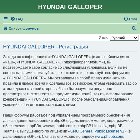
HYUNDAI GALLOPER
FAQ
Вход
П
Список форумов
о
Язык:
и
HYUNDAI GALLOPER - Регистрация
с
Заходя на конференцию «HYUNDAI GALLOPER» (в дальнейшем «мы»,
к
«наш», «HYUNDAI GALLOPER», «http://galloper.ru/forum»), вы
подтверждаете своё согласие со следующими условиями. Если вы не
согласны с ними, пожалуйста, не заходите и не пользуйтесь форумами
«HYUNDAI GALLOPER». Мы оставляем за собой право изменять эти
правила в любое время и сделаем всё возможное, чтобы уведомить вас об
этом, однако с вашей стороны было бы разумным регулярно
просматривать этот текст на предмет изменений, так как использование
конференции «HYUNDAI GALLOPER» после обновления/исправления
условий означает ваше согласие с ними.
Наши форумы работают под управлением программного обеспечения
для создания конференций phpBB (в дальнейшем «они», «программное
обеспечение phpBB», «www.phpbb.com», «phpBB Limited», «phpBB
Teams»), выпущенного по лицензии «
GNU General Public License v2
» (в
дальнейшем «GPL»). Скачать его можно по адресу
www.phpbb.com
.