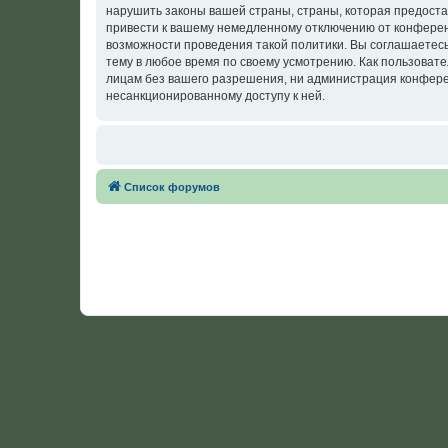
нарушить законы вашей страны, страны, которая предост
привести к вашему немедленному отключению от конференц
возможности проведения такой политики. Вы соглашаетес
тему в любое время по своему усмотрению. Как пользовате
лицам без вашего разрешения, ни администрация конферен
несанкционированному доступу к ней.
Список форумов