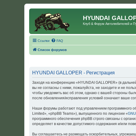
HYUNDAI GALLO
Клуб & Форум Автолюбителей и 
Ссылки
FAQ
Список форумов
HYUNDAI GALLOPER - Регистрация
Заходя на конференцию «HYUNDAI GALLOPER» (в дальнейше
вы не согласны с ними, пожалуйста, не заходите и не по
чтобы уведомить вас об этом, однако с вашей стороны б
после обновления/исправления условий означает ваше сог
Наши форумы работают под управлением программного об
Limited», «phpBB Teams»), выпущенного по лицензии «
GNU 
программного обеспечения phpBB строго связаны с органи
определяет в качестве допустимого содержания и/или по
Вы соглашаетесь не размещать оскорбительных, угрожающ