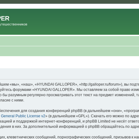
PER
Путешественников
м «мы», «наш», «HYUNDAI GALLOPER», «http://galloper.ru/forum»), вы подт
льзуйтесь форумами «HYUNDAI GALLOPER». Мы оставляем за собой право изме
ыло бы разумным регулярно просматривать этот текст на предмет изменений
ласие с ними.
еспечения для создания конференций phpBB (в дальнейшем «они», «програ
General Public License v2
» (в дальнейшем «GPL»). Скачать его можно по адр
зацией и поддержкой интернет-конференций, и phpBB Limited не несёт ответ
ведения в них. За дополнительной информацией о phpBB обращайтесь по адр
их, клеветнических сообщений, порнографических сообщений, призывов к на