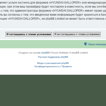
авляет услуги хостинга для форумов «HYUNDAI GALLOPER» или международн
ии, при этом ваш провайдер будет поставлен в известность, если мы сочтём
ь с тем, что администраторы форумов «HYUNDAI GALLOPER» имеют право уда
ль вы согласны с тем, что введённая вами информация будет храниться в ба
ции «HYUNDAI GALLOPER», ни phpBB Limited не может быть ответственна за 
Наша команда
Создано на основе
phpBB
® Forum Software © phpBB Limited
Русская поддержка phpBB
Моды и расширения phpBB
Конфиденциальность
|
Правила