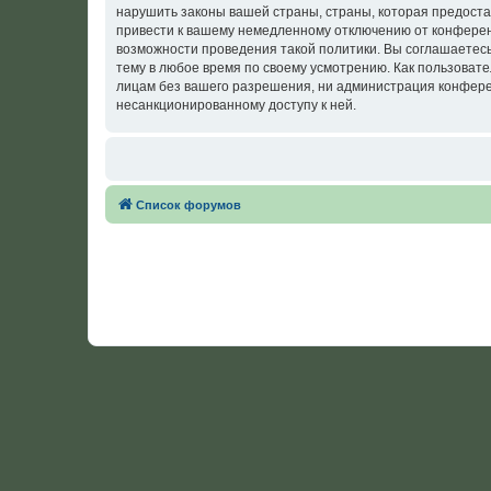
нарушить законы вашей страны, страны, которая предост
привести к вашему немедленному отключению от конференц
возможности проведения такой политики. Вы соглашаетес
тему в любое время по своему усмотрению. Как пользовате
лицам без вашего разрешения, ни администрация конферен
несанкционированному доступу к ней.
Список форумов