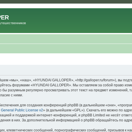
PER
Путешественников
м «мы», «наш», «HYUNDAI GALLOPER», «http://galloper.ru/forum»), вы подт
льзуйтесь форумами «HYUNDAI GALLOPER». Мы оставляем за собой право изме
ыло бы разумным регулярно просматривать этот текст на предмет изменений
ласие с ними.
еспечения для создания конференций phpBB (в дальнейшем «они», «програ
General Public License v2
» (в дальнейшем «GPL»). Скачать его можно по адр
зацией и поддержкой интернет-конференций, и phpBB Limited не несёт ответ
ведения в них. За дополнительной информацией о phpBB обращайтесь по адр
их, клеветнических сообщений, порнографических сообщений, призывов к на