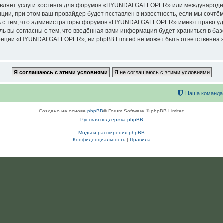
авляет услуги хостинга для форумов «HYUNDAI GALLOPER» или международн
ии, при этом ваш провайдер будет поставлен в известность, если мы сочтём
ь с тем, что администраторы форумов «HYUNDAI GALLOPER» имеют право уда
ль вы согласны с тем, что введённая вами информация будет храниться в ба
ции «HYUNDAI GALLOPER», ни phpBB Limited не может быть ответственна за 
Наша команда
Создано на основе
phpBB
® Forum Software © phpBB Limited
Русская поддержка phpBB
Моды и расширения phpBB
Конфиденциальность
|
Правила