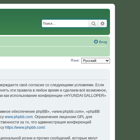
Поиск
Расширенный по
Вход
Язык:
верждаете своё согласие со следующими условиями. Если
нять эти правила в любое время и сделаем всё возможное,
, так как использование конференции «HYUNDAI GALLOPER»
ммное обеспечение phpBB», «www.phpbb.com», «phpBB
есу
www.phpbb.com
. Ограничения лицензии GPL для
ственности за то, что администрация конференций
есу
https://www.phpbb.com/
.
циональной розни и прочих сообщений, которые могут