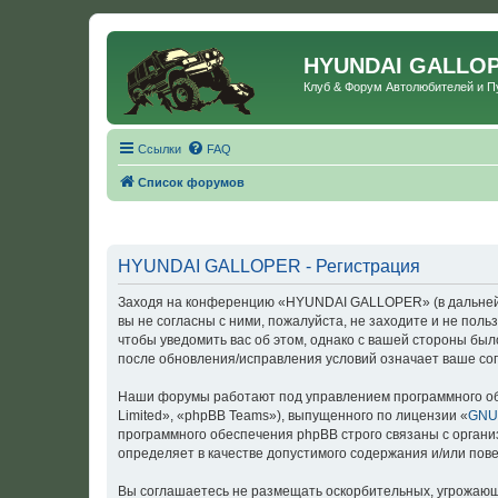
HYUNDAI GALLO
Клуб & Форум Автолюбителей и 
Ссылки
FAQ
Список форумов
HYUNDAI GALLOPER - Регистрация
Заходя на конференцию «HYUNDAI GALLOPER» (в дальнейше
вы не согласны с ними, пожалуйста, не заходите и не по
чтобы уведомить вас об этом, однако с вашей стороны б
после обновления/исправления условий означает ваше сог
Наши форумы работают под управлением программного об
Limited», «phpBB Teams»), выпущенного по лицензии «
GNU 
программного обеспечения phpBB строго связаны с органи
определяет в качестве допустимого содержания и/или по
Вы соглашаетесь не размещать оскорбительных, угрожающ