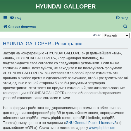
HYUNDAI GALLOPER
FAQ
Вход
П
Список форумов
о
Язык:
и
HYUNDAI GALLOPER - Регистрация
с
Заходя на конференцию «HYUNDAI GALLOPER» (в дальнейшем «мы»,
к
«наш», «HYUNDAI GALLOPER», «http://galloper.ru/forum»), вы
подтверждаете своё согласие со следующими условиями. Если вы не
согласны с ними, пожалуйста, не заходите и не пользуйтесь форумами
«HYUNDAI GALLOPER». Мы оставляем за собой право изменять эти
правила в любое время и сделаем всё возможное, чтобы уведомить вас об
этом, однако с вашей стороны было бы разумным регулярно
просматривать этот текст на предмет изменений, так как использование
конференции «HYUNDAI GALLOPER» после обновления/исправления
условий означает ваше согласие с ними.
Наши форумы работают под управлением программного обеспечения
для создания конференций phpBB (в дальнейшем «они», «программное
обеспечение phpBB», «www.phpbb.com», «phpBB Limited», «phpBB
Teams»), выпущенного по лицензии «
GNU General Public License v2
» (в
дальнейшем «GPL»). Скачать его можно по адресу
www.phpbb.com
.