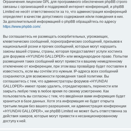
Ограничения лицензии GPL для программного обеспечения phpBB строго
связаны с организацией и поддержкой интернет-конференций, и phpBB
Limited не несёт ответственности за то, что администрация конференций
определяет в качестве допустимого содержания и/или поведения в них.
За дополнительной информацией о phpBB обращайтесь по адресу
https://www.phpbb.com/
.
Вы соглашаетесь не размещать оскорбительных, угрожающих,
клеветнических сообщений, порнографических сообщений, призывов к
национальной розни и прочих сообщений, которые могут нарушить
законы вашей страны, страны, которая предоставляет услуги хостинга
для форумов «HYUNDAI GALLOPER» или международное право. Попытки
размещения таких сообщений могут привести к вашему немедленному
отключению от конференции, при этом ваш провайдер будет поставлен в
известность, если мы сочтём это нужным. IP-адреса всех сообщений
сохраняются для возможности проведения такой политики. Вы
соглашаетесь с тем, что администраторы форумов «HYUNDAI
GALLOPER» имеют право удалить, отредактировать, перенести или
закрыть любую тему в любое время по своему усмотрению. Как
пользователь вы согласны с тем, что введённая вами информация будет
храниться в базе данных. Хотя эта информация не будет открыта
третьим лицам без вашего разрешения, ни администрация конференции
«HYUNDAI GALLOPER», ни phpBB Limited не может быть ответственна за
действия хакеров, которые могут привести к несанкционированному
доступу к ней.