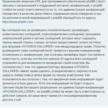
Ограничения лицензии GPL для программного обеспечения phpBB строго
связаны с организацией и поддержкой интернет-конференций, и phpBB
Limited не несёт ответственности за то, что администрация конференций
определяет в качестве допустимого содержания и/или поведения в них.
За дополнительной информацией о phpBB обращайтесь по адресу
https://www.phpbb.com/
.
Вы соглашаетесь не размещать оскорбительных, угрожающих,
клеветнических сообщений, порнографических сообщений, призывов к
национальной розни и прочих сообщений, которые могут нарушить
законы вашей страны, страны, которая предоставляет услуги хостинга
для форумов «HYUNDAI GALLOPER» или международное право. Попытки
размещения таких сообщений могут привести к вашему немедленному
отключению от конференции, при этом ваш провайдер будет поставлен в
известность, если мы сочтём это нужным. IP-адреса всех сообщений
сохраняются для возможности проведения такой политики. Вы
соглашаетесь с тем, что администраторы форумов «HYUNDAI
GALLOPER» имеют право удалить, отредактировать, перенести или
закрыть любую тему в любое время по своему усмотрению. Как
пользователь вы согласны с тем, что введённая вами информация будет
храниться в базе данных. Хотя эта информация не будет открыта
третьим лицам без вашего разрешения, ни администрация конференции
«HYUNDAI GALLOPER», ни phpBB Limited не может быть ответственна за
действия хакеров, которые могут привести к несанкционированному
доступу к ней.