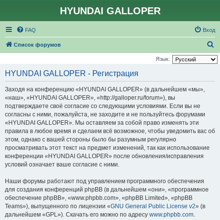
HYUNDAI GALLOPER
FAQ
Вход
П
Список форумов
о
Язык:
и
HYUNDAI GALLOPER - Регистрация
с
Заходя на конференцию «HYUNDAI GALLOPER» (в дальнейшем «мы»,
к
«наш», «HYUNDAI GALLOPER», «http://galloper.ru/forum»), вы
подтверждаете своё согласие со следующими условиями. Если вы не
согласны с ними, пожалуйста, не заходите и не пользуйтесь форумами
«HYUNDAI GALLOPER». Мы оставляем за собой право изменять эти
правила в любое время и сделаем всё возможное, чтобы уведомить вас об
этом, однако с вашей стороны было бы разумным регулярно
просматривать этот текст на предмет изменений, так как использование
конференции «HYUNDAI GALLOPER» после обновления/исправления
условий означает ваше согласие с ними.
Наши форумы работают под управлением программного обеспечения
для создания конференций phpBB (в дальнейшем «они», «программное
обеспечение phpBB», «www.phpbb.com», «phpBB Limited», «phpBB
Teams»), выпущенного по лицензии «
GNU General Public License v2
» (в
дальнейшем «GPL»). Скачать его можно по адресу
www.phpbb.com
.