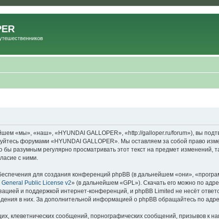
PER
Путешественников
м «мы», «наш», «HYUNDAI GALLOPER», «http://galloper.ru/forum»), вы подт
льзуйтесь форумами «HYUNDAI GALLOPER». Мы оставляем за собой право изме
ыло бы разумным регулярно просматривать этот текст на предмет изменений
ласие с ними.
еспечения для создания конференций phpBB (в дальнейшем «они», «програ
General Public License v2
» (в дальнейшем «GPL»). Скачать его можно по адр
зацией и поддержкой интернет-конференций, и phpBB Limited не несёт ответ
ведения в них. За дополнительной информацией о phpBB обращайтесь по адр
их, клеветнических сообщений, порнографических сообщений, призывов к на