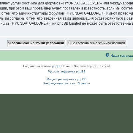
авляет услуги хостинга для форумов «HYUNDAI GALLOPER» или международн
ии, при этом ваш провайдер будет поставлен в известность, если мы сочтём
ь с тем, что администраторы форумов «HYUNDAI GALLOPER» имеют право уда
ль вы согласны с тем, что введённая вами информация будет храниться в ба
ции «HYUNDAI GALLOPER», ни phpBB Limited не может быть ответственна за 
Наша команда
Создано на основе
phpBB
® Forum Software © phpBB Limited
Русская поддержка phpBB
Моды и расширения phpBB
Конфиденциальность
|
Правила