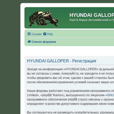
HYUNDAI GALLO
Клуб & Форум Автолюбителей и 
Ссылки
FAQ
Список форумов
HYUNDAI GALLOPER - Регистрация
Заходя на конференцию «HYUNDAI GALLOPER» (в дальнейше
вы не согласны с ними, пожалуйста, не заходите и не по
чтобы уведомить вас об этом, однако с вашей стороны б
после обновления/исправления условий означает ваше сог
Наши форумы работают под управлением программного об
Limited», «phpBB Teams»), выпущенного по лицензии «
GNU 
программного обеспечения phpBB строго связаны с органи
определяет в качестве допустимого содержания и/или по
Вы соглашаетесь не размещать оскорбительных, угрожающ