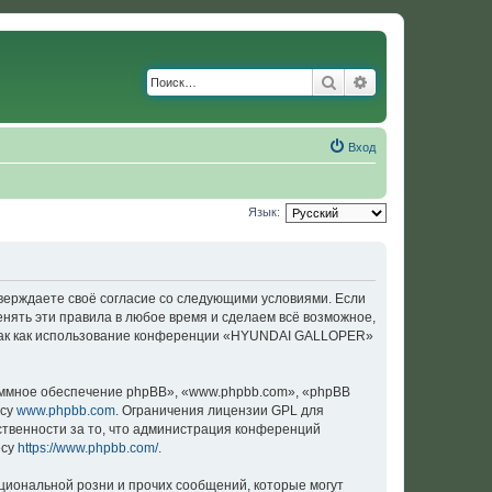
Поиск
Расширенный по
Вход
Язык:
верждаете своё согласие со следующими условиями. Если
нять эти правила в любое время и сделаем всё возможное,
, так как использование конференции «HYUNDAI GALLOPER»
ммное обеспечение phpBB», «www.phpbb.com», «phpBB
есу
www.phpbb.com
. Ограничения лицензии GPL для
ственности за то, что администрация конференций
есу
https://www.phpbb.com/
.
циональной розни и прочих сообщений, которые могут