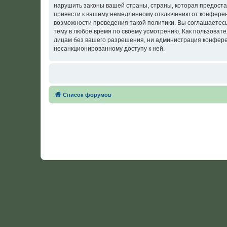
нарушить законы вашей страны, страны, которая предост
привести к вашему немедленному отключению от конференц
возможности проведения такой политики. Вы соглашаетес
тему в любое время по своему усмотрению. Как пользовате
лицам без вашего разрешения, ни администрация конферен
несанкционированному доступу к ней.
Список форумов