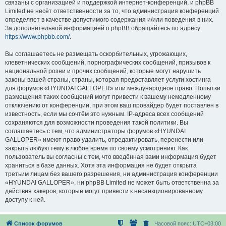
связаны с организацией и поддержкой интернет-конференций, и phpBB
Limited не несёт ответственности за то, что администрация конференций
определяет в качестве допустимого содержания и/или поведения в них.
За дополнительной информацией о phpBB обращайтесь по адресу
https://www.phpbb.com/
.
Вы соглашаетесь не размещать оскорбительных, угрожающих,
клеветнических сообщений, порнографических сообщений, призывов к
национальной розни и прочих сообщений, которые могут нарушить
законы вашей страны, страны, которая предоставляет услуги хостинга
для форумов «HYUNDAI GALLOPER» или международное право. Попытки
размещения таких сообщений могут привести к вашему немедленному
отключению от конференции, при этом ваш провайдер будет поставлен в
известность, если мы сочтём это нужным. IP-адреса всех сообщений
сохраняются для возможности проведения такой политики. Вы
соглашаетесь с тем, что администраторы форумов «HYUNDAI
GALLOPER» имеют право удалить, отредактировать, перенести или
закрыть любую тему в любое время по своему усмотрению. Как
пользователь вы согласны с тем, что введённая вами информация будет
храниться в базе данных. Хотя эта информация не будет открыта
третьим лицам без вашего разрешения, ни администрация конференции
«HYUNDAI GALLOPER», ни phpBB Limited не может быть ответственна за
действия хакеров, которые могут привести к несанкционированному
доступу к ней.
Список форумов
Часовой пояс:
UTC+03:00