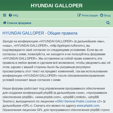
HYUNDAI GALLOPER
FAQ
Регистрация
Вход
П
Список форумов
о
HYUNDAI GALLOPER - Общие правила
и
с
Заходя на конференцию «HYUNDAI GALLOPER» (в дальнейшем «мы»,
«наш», «HYUNDAI GALLOPER», «http://galloper.ru/forum»), вы
к
подтверждаете своё согласие со следующими условиями. Если вы не
согласны с ними, пожалуйста, не заходите и не пользуйтесь форумами
«HYUNDAI GALLOPER». Мы оставляем за собой право изменять эти
правила в любое время и сделаем всё возможное, чтобы уведомить вас об
этом, однако с вашей стороны было бы разумным регулярно
просматривать этот текст на предмет изменений, так как использование
конференции «HYUNDAI GALLOPER» после обновления/исправления
условий означает ваше согласие с ними.
Наши форумы работают под управлением программного обеспечения
для создания конференций phpBB (в дальнейшем «они», «программное
обеспечение phpBB», «www.phpbb.com», «phpBB Limited», «phpBB
Teams»), выпущенного по лицензии «
GNU General Public License v2
» (в
дальнейшем «GPL»). Скачать его можно по адресу
www.phpbb.com
.
Ограничения лицензии GPL для программного обеспечения phpBB строго