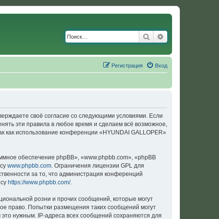
Поиск
Расширенный по
Регистрация
Вход
верждаете своё согласие со следующими условиями. Если
нять эти правила в любое время и сделаем всё возможное,
, так как использование конференции «HYUNDAI GALLOPER»
ммное обеспечение phpBB», «www.phpbb.com», «phpBB
есу
www.phpbb.com
. Ограничения лицензии GPL для
ственности за то, что администрация конференций
есу
https://www.phpbb.com/
.
циональной розни и прочих сообщений, которые могут
ое право. Попытки размещения таких сообщений могут
 это нужным. IP-адреса всех сообщений сохраняются для