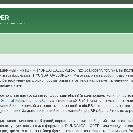
PER
Путешественников
м «мы», «наш», «HYUNDAI GALLOPER», «http://galloper.ru/forum»), вы подт
льзуйтесь форумами «HYUNDAI GALLOPER». Мы оставляем за собой право изме
ыло бы разумным регулярно просматривать этот текст на предмет изменений
ласие с ними.
еспечения для создания конференций phpBB (в дальнейшем «они», «програ
General Public License v2
» (в дальнейшем «GPL»). Скачать его можно по адр
зацией и поддержкой интернет-конференций, и phpBB Limited не несёт ответ
ведения в них. За дополнительной информацией о phpBB обращайтесь по адр
их, клеветнических сообщений, порнографических сообщений, призывов к на
авляет услуги хостинга для форумов «HYUNDAI GALLOPER» или международн
ии, при этом ваш провайдер будет поставлен в известность, если мы сочтём