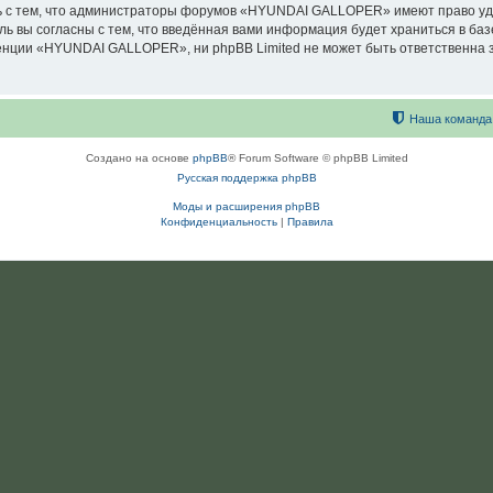
ь с тем, что администраторы форумов «HYUNDAI GALLOPER» имеют право уда
ль вы согласны с тем, что введённая вами информация будет храниться в ба
ции «HYUNDAI GALLOPER», ни phpBB Limited не может быть ответственна за 
Наша команда
Создано на основе
phpBB
® Forum Software © phpBB Limited
Русская поддержка phpBB
Моды и расширения phpBB
Конфиденциальность
|
Правила