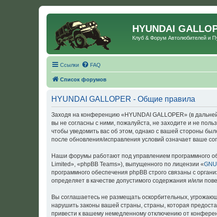
HYUNDAI GALLO
Клуб & Форум Автолюбителей и 
Ссылки
FAQ
Список форумов
HYUNDAI GALLOPER - Общие правила
Заходя на конференцию «HYUNDAI GALLOPER» (в дальнейше
вы не согласны с ними, пожалуйста, не заходите и не по
чтобы уведомить вас об этом, однако с вашей стороны б
после обновления/исправления условий означает ваше сог
Наши форумы работают под управлением программного об
Limited», «phpBB Teams»), выпущенного по лицензии «
GNU 
программного обеспечения phpBB строго связаны с органи
определяет в качестве допустимого содержания и/или по
Вы соглашаетесь не размещать оскорбительных, угрожающ
нарушить законы вашей страны, страны, которая предост
привести к вашему немедленному отключению от конференц