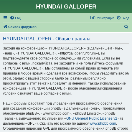
HYUNDAI GALLOPER
FAQ
Регистрация
Вход
П
Список форумов
о
HYUNDAI GALLOPER - Общие правила
и
с
Заходя на конференцию «HYUNDAI GALLOPER» (в дальнейшем «мы»,
«наш», «HYUNDAI GALLOPER», «http://galloper.ru/forum»), вы
к
подтверждаете своё согласие со следующими условиями. Если вы не
согласны с ними, пожалуйста, не заходите и не пользуйтесь форумами
«HYUNDAI GALLOPER». Мы оставляем за собой право изменять эти
правила в любое время и сделаем всё возможное, чтобы уведомить вас об
этом, однако с вашей стороны было бы разумным регулярно
просматривать этот текст на предмет изменений, так как использование
конференции «HYUNDAI GALLOPER» после обновления/исправления
условий означает ваше согласие с ними.
Наши форумы работают под управлением программного обеспечения
для создания конференций phpBB (в дальнейшем «они», «программное
обеспечение phpBB», «www.phpbb.com», «phpBB Limited», «phpBB
Teams»), выпущенного по лицензии «
GNU General Public License v2
» (в
дальнейшем «GPL»). Скачать его можно по адресу
www.phpbb.com
.
Ограничения лицензии GPL для программного обеспечения phpBB строго