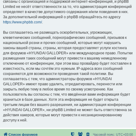
связаны с организацией и поддержкой интернет-конференций, и phpBB
Limited не несёт ответственности за то, что администрация конференций
определяет в качестве допустимого содержания и/или поведения в них.
За дополнительной информацией о phpBB обращайтесь по адресу
https://www.phpbb.com/
.
Вы соглашаетесь не размещать оскорбительных, угрожающих,
клеветнических сообщений, порнографических сообщений, призывов к
национальной розни и прочих сообщений, которые могут нарушить
законы вашей страны, страны, которая предоставляет услуги хостинга
для форумов «HYUNDAI GALLOPER» или международное право. Попытки
размещения таких сообщений могут привести к вашему немедленному
отключению от конференции, при этом ваш провайдер будет поставлен в
известность, если мы сочтём это нужным. IP-адреса всех сообщений
сохраняются для возможности проведения такой политики. Вы
соглашаетесь с тем, что администраторы форумов «HYUNDAI
GALLOPER» имеют право удалить, отредактировать, перенести или
закрыть любую тему в любое время по своему усмотрению. Как
пользователь вы согласны с тем, что введённая вами информация будет
храниться в базе данных. Хотя эта информация не будет открыта
третьим лицам без вашего разрешения, ни администрация конференции
«HYUNDAI GALLOPER», ни phpBB Limited не может быть ответственна за
действия хакеров, которые могут привести к несанкционированному
доступу к ней.
Список форумов
Часовой пояс:
UTC+03:00