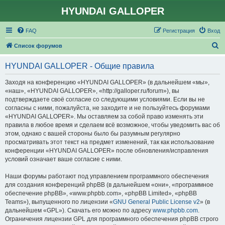
HYUNDAI GALLOPER
FAQ
Регистрация
Вход
П
Список форумов
о
HYUNDAI GALLOPER - Общие правила
и
с
Заходя на конференцию «HYUNDAI GALLOPER» (в дальнейшем «мы»,
«наш», «HYUNDAI GALLOPER», «http://galloper.ru/forum»), вы
к
подтверждаете своё согласие со следующими условиями. Если вы не
согласны с ними, пожалуйста, не заходите и не пользуйтесь форумами
«HYUNDAI GALLOPER». Мы оставляем за собой право изменять эти
правила в любое время и сделаем всё возможное, чтобы уведомить вас об
этом, однако с вашей стороны было бы разумным регулярно
просматривать этот текст на предмет изменений, так как использование
конференции «HYUNDAI GALLOPER» после обновления/исправления
условий означает ваше согласие с ними.
Наши форумы работают под управлением программного обеспечения
для создания конференций phpBB (в дальнейшем «они», «программное
обеспечение phpBB», «www.phpbb.com», «phpBB Limited», «phpBB
Teams»), выпущенного по лицензии «
GNU General Public License v2
» (в
дальнейшем «GPL»). Скачать его можно по адресу
www.phpbb.com
.
Ограничения лицензии GPL для программного обеспечения phpBB строго