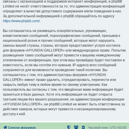
связаны с организацией и поддержкой интернет-конференций, и phpBB
Limited не несёт ответственности за то, что администрация конференций
определяет в качестве допустимого содержания и/или поведения в них.
За дополнительной информацией о phpBB обращайтесь по адресу
https://www.phpbb.com/
.
Вы соглашаетесь не размещать оскорбительных, угрожающих,
клеветнических сообщений, порнографических сообщений, призывов к
национальной розни и прочих сообщений, которые могут нарушить
законы вашей страны, страны, которая предоставляет услуги хостинга
для форумов «HYUNDAI GALLOPER» или международное право. Попытки
размещения таких сообщений могут привести к вашему немедленному
отключению от конференции, при этом ваш провайдер будет поставлен в
известность, если мы сочтём это нужным. IP-адреса всех сообщений
сохраняются для возможности проведения такой политики. Вы
соглашаетесь с тем, что администраторы форумов «HYUNDAI
GALLOPER» имеют право удалить, отредактировать, перенести или
закрыть любую тему в любое время по своему усмотрению. Как
пользователь вы согласны с тем, что введённая вами информация будет
храниться в базе данных. Хотя эта информация не будет открыта
третьим лицам без вашего разрешения, ни администрация конференции
«HYUNDAI GALLOPER», ни phpBB Limited не может быть ответственна за
действия хакеров, которые могут привести к несанкционированному
доступу к ней.
Список форумов
Часовой пояс:
UTC+03:00