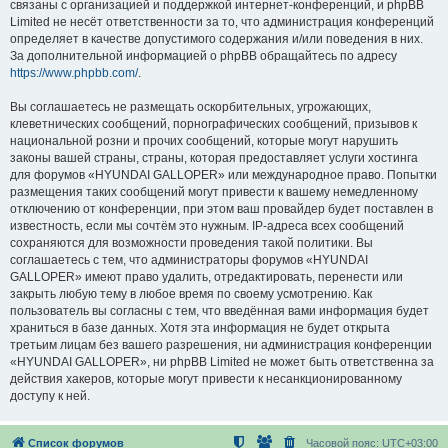
связаны с организацией и поддержкой интернет-конференций, и phpBB
Limited не несёт ответственности за то, что администрация конференций
определяет в качестве допустимого содержания и/или поведения в них.
За дополнительной информацией о phpBB обращайтесь по адресу
https://www.phpbb.com/
.
Вы соглашаетесь не размещать оскорбительных, угрожающих,
клеветнических сообщений, порнографических сообщений, призывов к
национальной розни и прочих сообщений, которые могут нарушить
законы вашей страны, страны, которая предоставляет услуги хостинга
для форумов «HYUNDAI GALLOPER» или международное право. Попытки
размещения таких сообщений могут привести к вашему немедленному
отключению от конференции, при этом ваш провайдер будет поставлен в
известность, если мы сочтём это нужным. IP-адреса всех сообщений
сохраняются для возможности проведения такой политики. Вы
соглашаетесь с тем, что администраторы форумов «HYUNDAI
GALLOPER» имеют право удалить, отредактировать, перенести или
закрыть любую тему в любое время по своему усмотрению. Как
пользователь вы согласны с тем, что введённая вами информация будет
храниться в базе данных. Хотя эта информация не будет открыта
третьим лицам без вашего разрешения, ни администрация конференции
«HYUNDAI GALLOPER», ни phpBB Limited не может быть ответственна за
действия хакеров, которые могут привести к несанкционированному
доступу к ней.
Список форумов
Часовой пояс:
UTC+03:00