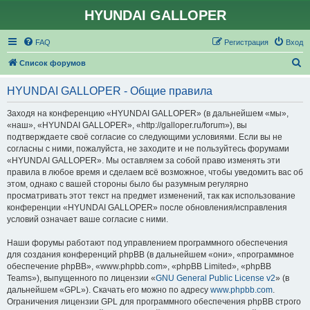
HYUNDAI GALLOPER
FAQ
Регистрация
Вход
П
Список форумов
о
HYUNDAI GALLOPER - Общие правила
и
с
Заходя на конференцию «HYUNDAI GALLOPER» (в дальнейшем «мы»,
«наш», «HYUNDAI GALLOPER», «http://galloper.ru/forum»), вы
к
подтверждаете своё согласие со следующими условиями. Если вы не
согласны с ними, пожалуйста, не заходите и не пользуйтесь форумами
«HYUNDAI GALLOPER». Мы оставляем за собой право изменять эти
правила в любое время и сделаем всё возможное, чтобы уведомить вас об
этом, однако с вашей стороны было бы разумным регулярно
просматривать этот текст на предмет изменений, так как использование
конференции «HYUNDAI GALLOPER» после обновления/исправления
условий означает ваше согласие с ними.
Наши форумы работают под управлением программного обеспечения
для создания конференций phpBB (в дальнейшем «они», «программное
обеспечение phpBB», «www.phpbb.com», «phpBB Limited», «phpBB
Teams»), выпущенного по лицензии «
GNU General Public License v2
» (в
дальнейшем «GPL»). Скачать его можно по адресу
www.phpbb.com
.
Ограничения лицензии GPL для программного обеспечения phpBB строго