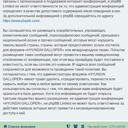
связаны с организацией и поддержкой интернет-конференций, и phpBB
Limited не несёт ответственности за то, что администрация конференций
определяет в качестве допустимого содержания и/или поведения в них.
За дополнительной информацией о phpBB обращайтесь по адресу
https://www.phpbb.com/
.
Вы соглашаетесь не размещать оскорбительных, угрожающих,
клеветнических сообщений, порнографических сообщений, призывов к
национальной розни и прочих сообщений, которые могут нарушить
законы вашей страны, страны, которая предоставляет услуги хостинга
для форумов «HYUNDAI GALLOPER» или международное право. Попытки
размещения таких сообщений могут привести к вашему немедленному
отключению от конференции, при этом ваш провайдер будет поставлен в
известность, если мы сочтём это нужным. IP-адреса всех сообщений
сохраняются для возможности проведения такой политики. Вы
соглашаетесь с тем, что администраторы форумов «HYUNDAI
GALLOPER» имеют право удалить, отредактировать, перенести или
закрыть любую тему в любое время по своему усмотрению. Как
пользователь вы согласны с тем, что введённая вами информация будет
храниться в базе данных. Хотя эта информация не будет открыта
третьим лицам без вашего разрешения, ни администрация конференции
«HYUNDAI GALLOPER», ни phpBB Limited не может быть ответственна за
действия хакеров, которые могут привести к несанкционированному
доступу к ней.
Список форумов
Часовой пояс:
UTC+03:00