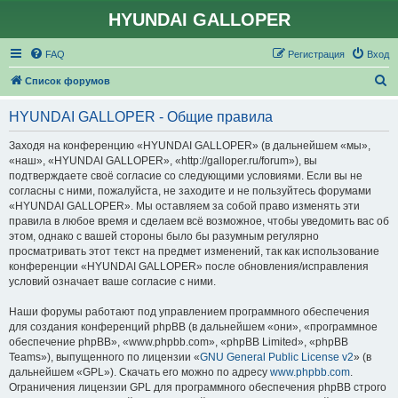
HYUNDAI GALLOPER
FAQ
Регистрация
Вход
П
Список форумов
о
HYUNDAI GALLOPER - Общие правила
и
с
Заходя на конференцию «HYUNDAI GALLOPER» (в дальнейшем «мы»,
«наш», «HYUNDAI GALLOPER», «http://galloper.ru/forum»), вы
к
подтверждаете своё согласие со следующими условиями. Если вы не
согласны с ними, пожалуйста, не заходите и не пользуйтесь форумами
«HYUNDAI GALLOPER». Мы оставляем за собой право изменять эти
правила в любое время и сделаем всё возможное, чтобы уведомить вас об
этом, однако с вашей стороны было бы разумным регулярно
просматривать этот текст на предмет изменений, так как использование
конференции «HYUNDAI GALLOPER» после обновления/исправления
условий означает ваше согласие с ними.
Наши форумы работают под управлением программного обеспечения
для создания конференций phpBB (в дальнейшем «они», «программное
обеспечение phpBB», «www.phpbb.com», «phpBB Limited», «phpBB
Teams»), выпущенного по лицензии «
GNU General Public License v2
» (в
дальнейшем «GPL»). Скачать его можно по адресу
www.phpbb.com
.
Ограничения лицензии GPL для программного обеспечения phpBB строго