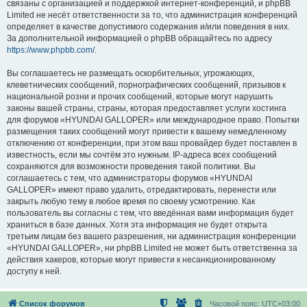
связаны с организацией и поддержкой интернет-конференций, и phpBB
Limited не несёт ответственности за то, что администрация конференций
определяет в качестве допустимого содержания и/или поведения в них.
За дополнительной информацией о phpBB обращайтесь по адресу
https://www.phpbb.com/
.
Вы соглашаетесь не размещать оскорбительных, угрожающих,
клеветнических сообщений, порнографических сообщений, призывов к
национальной розни и прочих сообщений, которые могут нарушить
законы вашей страны, страны, которая предоставляет услуги хостинга
для форумов «HYUNDAI GALLOPER» или международное право. Попытки
размещения таких сообщений могут привести к вашему немедленному
отключению от конференции, при этом ваш провайдер будет поставлен в
известность, если мы сочтём это нужным. IP-адреса всех сообщений
сохраняются для возможности проведения такой политики. Вы
соглашаетесь с тем, что администраторы форумов «HYUNDAI
GALLOPER» имеют право удалить, отредактировать, перенести или
закрыть любую тему в любое время по своему усмотрению. Как
пользователь вы согласны с тем, что введённая вами информация будет
храниться в базе данных. Хотя эта информация не будет открыта
третьим лицам без вашего разрешения, ни администрация конференции
«HYUNDAI GALLOPER», ни phpBB Limited не может быть ответственна за
действия хакеров, которые могут привести к несанкционированному
доступу к ней.
Список форумов
Часовой пояс:
UTC+03:00