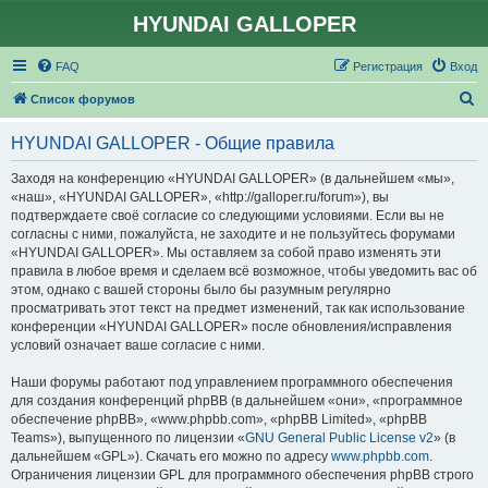
HYUNDAI GALLOPER
FAQ
Регистрация
Вход
П
Список форумов
о
HYUNDAI GALLOPER - Общие правила
и
с
Заходя на конференцию «HYUNDAI GALLOPER» (в дальнейшем «мы»,
«наш», «HYUNDAI GALLOPER», «http://galloper.ru/forum»), вы
к
подтверждаете своё согласие со следующими условиями. Если вы не
согласны с ними, пожалуйста, не заходите и не пользуйтесь форумами
«HYUNDAI GALLOPER». Мы оставляем за собой право изменять эти
правила в любое время и сделаем всё возможное, чтобы уведомить вас об
этом, однако с вашей стороны было бы разумным регулярно
просматривать этот текст на предмет изменений, так как использование
конференции «HYUNDAI GALLOPER» после обновления/исправления
условий означает ваше согласие с ними.
Наши форумы работают под управлением программного обеспечения
для создания конференций phpBB (в дальнейшем «они», «программное
обеспечение phpBB», «www.phpbb.com», «phpBB Limited», «phpBB
Teams»), выпущенного по лицензии «
GNU General Public License v2
» (в
дальнейшем «GPL»). Скачать его можно по адресу
www.phpbb.com
.
Ограничения лицензии GPL для программного обеспечения phpBB строго