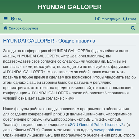
HYUNDAI GALLOPER
FAQ
Регистрация
Вход
П
Список форумов
о
HYUNDAI GALLOPER - Общие правила
и
с
Заходя на конференцию «HYUNDAI GALLOPER» (в дальнейшем «мы»,
«наш», «HYUNDAI GALLOPER», «http://galloper.ru/forum»), вы
к
подтверждаете своё согласие со следующими условиями. Если вы не
согласны с ними, пожалуйста, не заходите и не пользуйтесь форумами
«HYUNDAI GALLOPER». Мы оставляем за собой право изменять эти
правила в любое время и сделаем всё возможное, чтобы уведомить вас об
этом, однако с вашей стороны было бы разумным регулярно
просматривать этот текст на предмет изменений, так как использование
конференции «HYUNDAI GALLOPER» после обновления/исправления
условий означает ваше согласие с ними.
Наши форумы работают под управлением программного обеспечения
для создания конференций phpBB (в дальнейшем «они», «программное
обеспечение phpBB», «www.phpbb.com», «phpBB Limited», «phpBB
Teams»), выпущенного по лицензии «
GNU General Public License v2
» (в
дальнейшем «GPL»). Скачать его можно по адресу
www.phpbb.com
.
Ограничения лицензии GPL для программного обеспечения phpBB строго