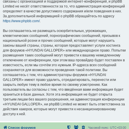
связаны с организацией и поддержкой интернет-конференций, и phpBB
Limited не несёт ответственности за то, что администрация конференций
определяет в качестве допустимого содержания и/или поведения в них.
За дополнительной информацией о phpBB обращайтесь по адресу
https://www.phpbb.com/
.
Вы соглашаетесь не размещать оскорбительных, угрожающих,
клеветнических сообщений, порнографических сообщений, призывов к
национальной розни и прочих сообщений, которые могут нарушить
законы вашей страны, страны, которая предоставляет услуги хостинга
для форумов «HYUNDAI GALLOPER» или международное право. Попытки
размещения таких сообщений могут привести к вашему немедленному
отключению от конференции, при этом ваш провайдер будет поставлен в
известность, если мы сочтём это нужным. IP-адреса всех сообщений
сохраняются для возможности проведения такой политики. Вы
соглашаетесь с тем, что администраторы форумов «HYUNDAI
GALLOPER» имеют право удалить, отредактировать, перенести или
закрыть любую тему в любое время по своему усмотрению. Как
пользователь вы согласны с тем, что введённая вами информация будет
храниться в базе данных. Хотя эта информация не будет открыта
третьим лицам без вашего разрешения, ни администрация конференции
«HYUNDAI GALLOPER», ни phpBB Limited не может быть ответственна за
действия хакеров, которые могут привести к несанкционированному
доступу к ней.
Список форумов
Часовой пояс:
UTC+03:00