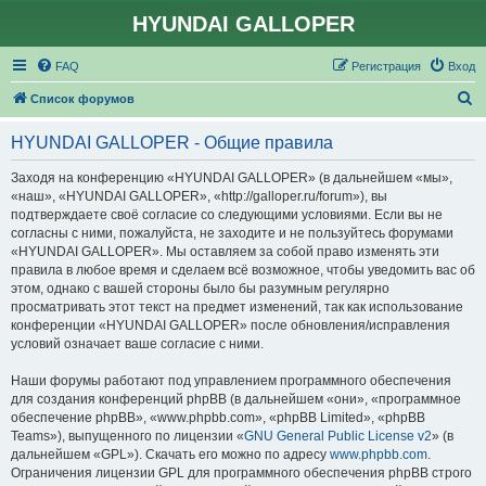
HYUNDAI GALLOPER
FAQ
Регистрация
Вход
П
Список форумов
о
HYUNDAI GALLOPER - Общие правила
и
с
Заходя на конференцию «HYUNDAI GALLOPER» (в дальнейшем «мы»,
«наш», «HYUNDAI GALLOPER», «http://galloper.ru/forum»), вы
к
подтверждаете своё согласие со следующими условиями. Если вы не
согласны с ними, пожалуйста, не заходите и не пользуйтесь форумами
«HYUNDAI GALLOPER». Мы оставляем за собой право изменять эти
правила в любое время и сделаем всё возможное, чтобы уведомить вас об
этом, однако с вашей стороны было бы разумным регулярно
просматривать этот текст на предмет изменений, так как использование
конференции «HYUNDAI GALLOPER» после обновления/исправления
условий означает ваше согласие с ними.
Наши форумы работают под управлением программного обеспечения
для создания конференций phpBB (в дальнейшем «они», «программное
обеспечение phpBB», «www.phpbb.com», «phpBB Limited», «phpBB
Teams»), выпущенного по лицензии «
GNU General Public License v2
» (в
дальнейшем «GPL»). Скачать его можно по адресу
www.phpbb.com
.
Ограничения лицензии GPL для программного обеспечения phpBB строго