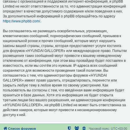
связаны с организацией и поддержкой интернет-конференций, и phpBB
Limited не несёт ответственности за то, что администрация конференций
определяет в качестве допустимого содержания и/или поведения в них.
За дополнительной информацией о phpBB обращайтесь по адресу
https://www.phpbb.com/
.
Вы соглашаетесь не размещать оскорбительных, угрожающих,
клеветнических сообщений, порнографических сообщений, призывов к
национальной розни и прочих сообщений, которые могут нарушить
законы вашей страны, страны, которая предоставляет услуги хостинга
для форумов «HYUNDAI GALLOPER» или международное право. Попытки
размещения таких сообщений могут привести к вашему немедленному
отключению от конференции, при этом ваш провайдер будет поставлен в
известность, если мы сочтём это нужным. IP-адреса всех сообщений
сохраняются для возможности проведения такой политики. Вы
соглашаетесь с тем, что администраторы форумов «HYUNDAI
GALLOPER» имеют право удалить, отредактировать, перенести или
закрыть любую тему в любое время по своему усмотрению. Как
пользователь вы согласны с тем, что введённая вами информация будет
храниться в базе данных. Хотя эта информация не будет открыта
третьим лицам без вашего разрешения, ни администрация конференции
«HYUNDAI GALLOPER», ни phpBB Limited не может быть ответственна за
действия хакеров, которые могут привести к несанкционированному
доступу к ней.
Список форумов
Часовой пояс:
UTC+03:00