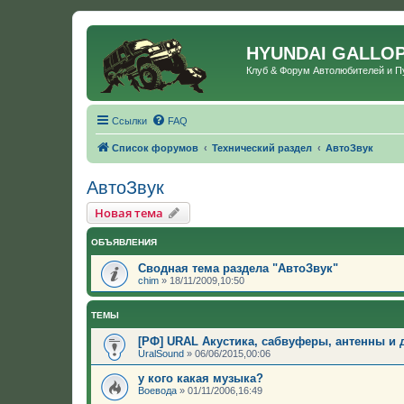
HYUNDAI GALLO
Клуб & Форум Автолюбителей и 
Ссылки
FAQ
Список форумов
Технический раздел
АвтоЗвук
АвтоЗвук
Новая тема
ОБЪЯВЛЕНИЯ
Сводная тема раздела "АвтоЗвук"
chim
»
18/11/2009,10:50
ТЕМЫ
[РФ] URAL Акустика, сабвуферы, антенны и д
UralSound
»
06/06/2015,00:06
у кого какая музыка?
Воевода
»
01/11/2006,16:49