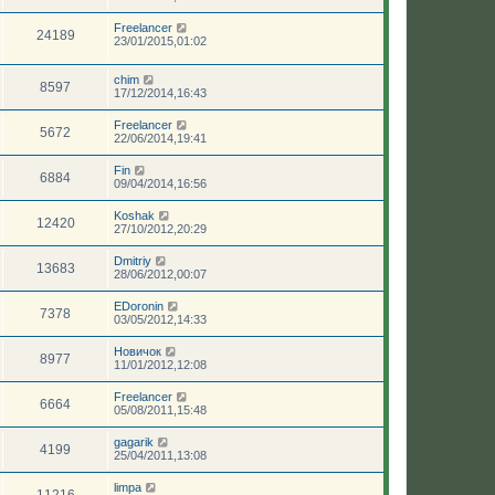
Freelancer
24189
23/01/2015,01:02
chim
8597
17/12/2014,16:43
Freelancer
5672
22/06/2014,19:41
Fin
6884
09/04/2014,16:56
Koshak
12420
27/10/2012,20:29
Dmitriy
13683
28/06/2012,00:07
EDoronin
7378
03/05/2012,14:33
Новичок
8977
11/01/2012,12:08
Freelancer
6664
05/08/2011,15:48
gagarik
4199
25/04/2011,13:08
limpa
11216