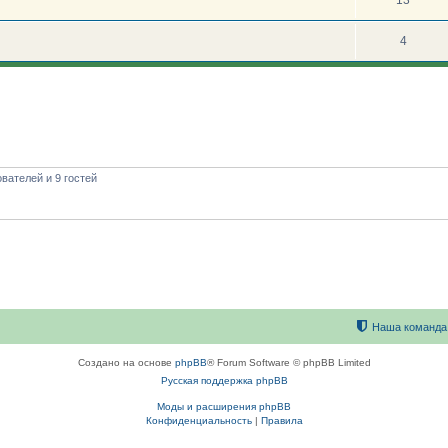
4
вателей и 9 гостей
Наша команда
Создано на основе
phpBB
® Forum Software © phpBB Limited
Русская поддержка phpBB
Моды и расширения phpBB
Конфиденциальность
|
Правила