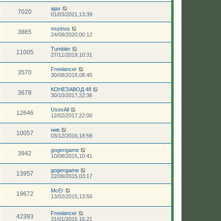
ajax
7020
01/03/2021,13:39
murinos
3865
24/08/2020,00:12
Tumbler
11005
27/11/2019,10:31
Freelancer
3570
30/08/2018,08:45
КОНЕЗАВОД 48
3678
30/10/2017,22:36
UsovAll
12646
12/02/2017,22:00
нив
10057
03/12/2016,18:59
gogengame
3942
10/08/2015,10:41
gogengame
13957
22/06/2015,03:17
McEr
19672
13/02/2015,13:50
Freelancer
42393
31/01/2015,16:21