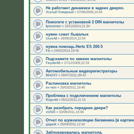
Не работают динамики в задних дверях.
Усатый Пожарный
»
07/06/2009,14:04
Помогите с установкой 2 DIN магнитолы
ilyinsemen
»
15/12/2014,21:34
нужен совет бывалых
UsovAll
»
18/06/2014,22:54
нужна помощь.Hertz ES 200.5
Fin
»
24/02/2014,19:45
Подскажите по замене магнитолы
Floyder86
»
27/12/2009,22:33
Автомобильные видеорегистраторы
B642XY
»
29/07/2011,08:43
Распиновка магнитолы
ex-nion
»
25/03/2011,19:46
Проблема с подключением магнитолы
Rogvold
»
05/11/2011,11:15
Как разобрать передние двери?
vl1500
»
02/08/2011,16:06
Отчет по шумоизоляции багажника (в картин
gagarik
»
25/04/2011,12:42
Заблокировалась магнитола.