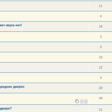
11
6
ет-звука нет!
18
3
3
23
12
3
ередних дверях
20
40
1
2
 двери?
21