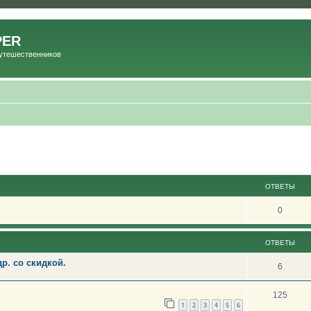
PER
Путешественников
ОТВЕТЫ
0
ОТВЕТЫ
р. со скидкой.
6
125
1
2
3
4
5
6