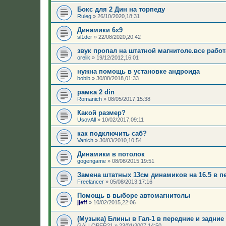
Бокс для 2 Дин на торпеду
Ruleg
»
26/10/2020,18:31
Динамики 6х9
sl1der
»
22/08/2020,20:42
звук пропал на штатной магнитоле.все работа
orelik
»
19/12/2012,16:01
нужна помощь в установке андроида
bobib
»
30/08/2018,01:33
рамка 2 din
Romanich
»
08/05/2017,15:38
Какой размер?
UsovAll
»
10/02/2017,09:11
как подключить саб?
Vanich
»
30/03/2010,10:54
Динамики в потолок
gogengame
»
08/08/2015,19:51
Замена штатных 13см динамиков на 16.5 в п
Freelancer
»
05/08/2013,17:16
Помощь в выборе автомагнитолы
jjeff
»
10/02/2015,22:06
(Музыка) Блины в Гал-1 в передние и задние
GALLOPER21
»
23/01/2007,14:50