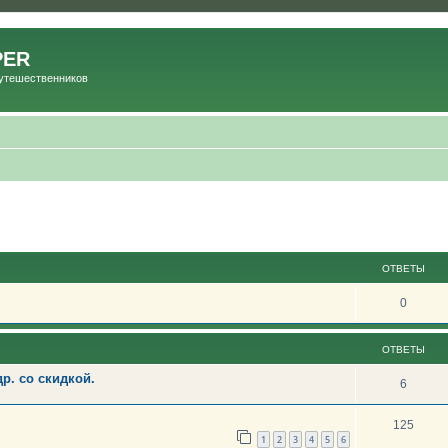
PER
Путешественников
ОТВЕТЫ
0
ОТВЕТЫ
р. со скидкой.
6
125
1
2
3
4
5
6