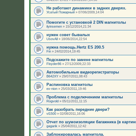
Не работают динамики в задних дверях.
Усатый Пожарный
»
07/06/2009,14:04
Помогите с установкой 2 DIN магнитолы
ilyinsemen
»
15/12/2014,21:34
нужен совет бывалых
UsovAll
»
18/06/2014,22:54
нужна помощь.Hertz ES 200.5
Fin
»
24/02/2014,19:45
Подскажите по замене магнитолы
Floyder86
»
27/12/2009,22:33
Автомобильные видеорегистраторы
B642XY
»
29/07/2011,08:43
Распиновка магнитолы
ex-nion
»
25/03/2011,19:46
Проблема с подключением магнитолы
Rogvold
»
05/11/2011,11:15
Как разобрать передние двери?
vl1500
»
02/08/2011,16:06
Отчет по шумоизоляции багажника (в картин
gagarik
»
25/04/2011,12:42
Заблокировалась магнитола.