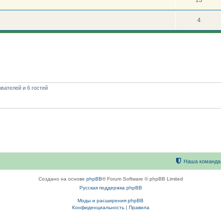
4
вателей и 6 гостей
Наша команда
Создано на основе
phpBB
® Forum Software © phpBB Limited
Русская поддержка phpBB
Моды и расширения phpBB
Конфиденциальность
|
Правила