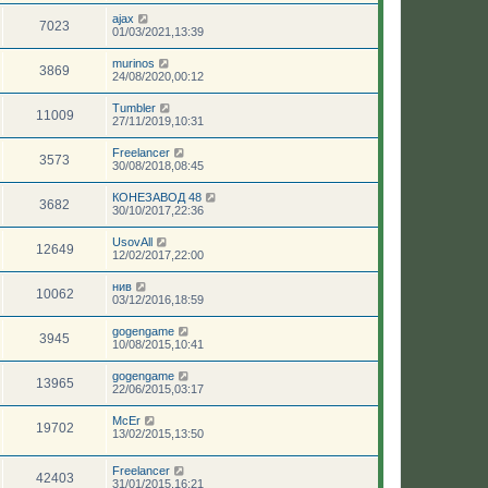
ajax
7023
01/03/2021,13:39
murinos
3869
24/08/2020,00:12
Tumbler
11009
27/11/2019,10:31
Freelancer
3573
30/08/2018,08:45
КОНЕЗАВОД 48
3682
30/10/2017,22:36
UsovAll
12649
12/02/2017,22:00
нив
10062
03/12/2016,18:59
gogengame
3945
10/08/2015,10:41
gogengame
13965
22/06/2015,03:17
McEr
19702
13/02/2015,13:50
Freelancer
42403
31/01/2015,16:21