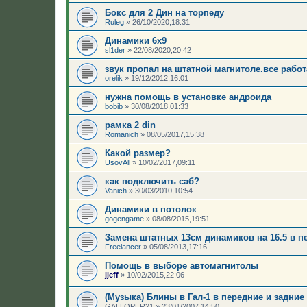
Бокс для 2 Дин на торпеду
Ruleg
»
26/10/2020,18:31
Динамики 6х9
sl1der
»
22/08/2020,20:42
звук пропал на штатной магнитоле.все работа
orelik
»
19/12/2012,16:01
нужна помощь в установке андроида
bobib
»
30/08/2018,01:33
рамка 2 din
Romanich
»
08/05/2017,15:38
Какой размер?
UsovAll
»
10/02/2017,09:11
как подключить саб?
Vanich
»
30/03/2010,10:54
Динамики в потолок
gogengame
»
08/08/2015,19:51
Замена штатных 13см динамиков на 16.5 в п
Freelancer
»
05/08/2013,17:16
Помощь в выборе автомагнитолы
jjeff
»
10/02/2015,22:06
(Музыка) Блины в Гал-1 в передние и задние
GALLOPER21
»
23/01/2007,14:50