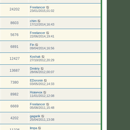
Freelancer
24202
23/01/2015,01:02
chim
8603
17/12/2014,16:43
Freelancer
5676
22/06/2014,19:41
Fin
6891
09/04/2014,16:56
Koshak
12427
27/10/2012,20:29
Dmitriy
13687
28/06/2012,00:07
EDoronin
7380
03/05/2012,14:33
Новичок
8982
11/01/2012,12:08
Freelancer
6669
05/08/2011,15:48
gagarik
4202
25/04/2011,13:08
limpa
11226