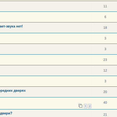
11
6
ет-звука нет!
18
3
3
23
12
3
ередних дверях
20
40
1
2
 двери?
21