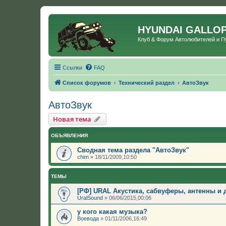
HYUNDAI GALLO
Клуб & Форум Автолюбителей и 
Ссылки
FAQ
Список форумов
Технический раздел
АвтоЗвук
АвтоЗвук
Новая тема
ОБЪЯВЛЕНИЯ
Сводная тема раздела "АвтоЗвук"
chim
»
18/11/2009,10:50
ТЕМЫ
[РФ] URAL Акустика, сабвуферы, антенны и д
UralSound
»
06/06/2015,00:06
у кого какая музыка?
Воевода
»
01/11/2006,16:49