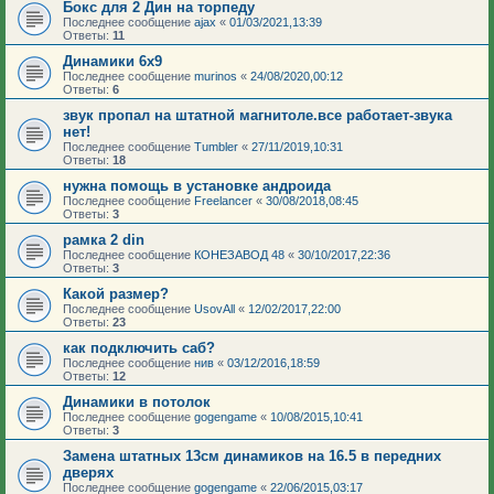
Бокс для 2 Дин на торпеду
Последнее сообщение
ajax
«
01/03/2021,13:39
Ответы:
11
Динамики 6х9
Последнее сообщение
murinos
«
24/08/2020,00:12
Ответы:
6
звук пропал на штатной магнитоле.все работает-звука
нет!
Последнее сообщение
Tumbler
«
27/11/2019,10:31
Ответы:
18
нужна помощь в установке андроида
Последнее сообщение
Freelancer
«
30/08/2018,08:45
Ответы:
3
рамка 2 din
Последнее сообщение
КОНЕЗАВОД 48
«
30/10/2017,22:36
Ответы:
3
Какой размер?
Последнее сообщение
UsovAll
«
12/02/2017,22:00
Ответы:
23
как подключить саб?
Последнее сообщение
нив
«
03/12/2016,18:59
Ответы:
12
Динамики в потолок
Последнее сообщение
gogengame
«
10/08/2015,10:41
Ответы:
3
Замена штатных 13см динамиков на 16.5 в передних
дверях
Последнее сообщение
gogengame
«
22/06/2015,03:17