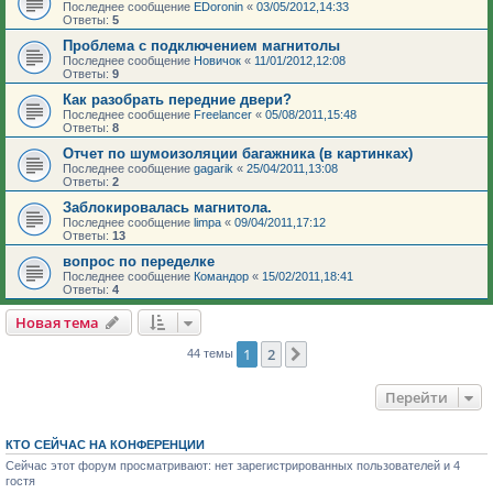
Последнее сообщение
EDoronin
«
03/05/2012,14:33
Ответы:
5
Проблема с подключением магнитолы
Последнее сообщение
Новичок
«
11/01/2012,12:08
Ответы:
9
Как разобрать передние двери?
Последнее сообщение
Freelancer
«
05/08/2011,15:48
Ответы:
8
Отчет по шумоизоляции багажника (в картинках)
Последнее сообщение
gagarik
«
25/04/2011,13:08
Ответы:
2
Заблокировалась магнитола.
Последнее сообщение
limpa
«
09/04/2011,17:12
Ответы:
13
вопрос по переделке
Последнее сообщение
Командор
«
15/02/2011,18:41
Ответы:
4
Новая тема
1
2
След.
44 темы
Перейти
КТО СЕЙЧАС НА КОНФЕРЕНЦИИ
Сейчас этот форум просматривают: нет зарегистрированных пользователей и 4
гостя