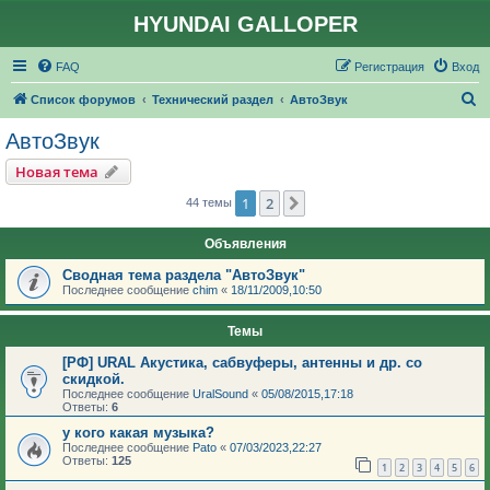
HYUNDAI GALLOPER
FAQ
Регистрация
Вход
П
Список форумов
Технический раздел
АвтоЗвук
о
АвтоЗвук
и
Новая тема
с
1
2
След.
44 темы
к
Объявления
Сводная тема раздела "АвтоЗвук"
Последнее сообщение
chim
«
18/11/2009,10:50
Темы
[РФ] URAL Акустика, сабвуферы, антенны и др. со
скидкой.
Последнее сообщение
UralSound
«
05/08/2015,17:18
Ответы:
6
у кого какая музыка?
Последнее сообщение
Pato
«
07/03/2023,22:27
Ответы:
125
1
2
3
4
5
6