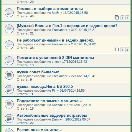
Ответы:
20
Помощь в выборе автомагнитолы
Последнее сообщение
McEr
«
13/02/2015,13:50
Ответы:
40
1
2
(Музыка) Блины в Гал-1 в передние и задние двери?
Последнее сообщение
Freelancer
«
31/01/2015,16:21
Ответы:
21
Не работают динамики в задних дверях.
Последнее сообщение
Freelancer
«
23/01/2015,01:02
Ответы:
38
1
2
Помогите с установкой 2 DIN магнитолы
Последнее сообщение
chim
«
17/12/2014,16:43
Ответы:
13
нужен совет бывалых
Последнее сообщение
Freelancer
«
22/06/2014,19:41
Ответы:
9
нужна помощь.Hertz ES 200.5
Последнее сообщение
Fin
«
09/04/2014,16:56
Ответы:
11
Подскажите по замене магнитолы
Последнее сообщение
Koshak
«
27/10/2012,20:29
Ответы:
18
Автомобильные видеорегистраторы
Последнее сообщение
Dmitriy
«
28/06/2012,00:07
Ответы:
22
Распиновка магнитолы