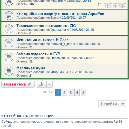
Последнее сообщение
kibandrei
«
18/09/2014,20:58
Ответы:
102
1
2
3
4
5
Кто пробывал защиту стекол от грязи AquaPen
Последнее сообщение
Slava
«
12/09/2014,10:07
Трансмиссионная жидкость ZIC
Последнее сообщение
Desmaster
«
24/06/2014,21:26
Ответы:
8
Испытания антигеля HiGear
Последнее сообщение
medved_1_nah
«
29/01/2014,08:20
Ответы:
21
Замена жидкости в ГУР
Последнее сообщение
Паромщик
«
07/01/2014,08:37
Ответы:
11
Масляная чума
Последнее сообщение
Игорь 438
«
09/12/2013,07:46
Ответы:
2
Новая тема
1
2
3
4
След.
91 тема
Перейти
КТО СЕЙЧАС НА КОНФЕРЕНЦИИ
Сейчас этот форум просматривают: нет зарегистрированных пользователей и 16
гостей