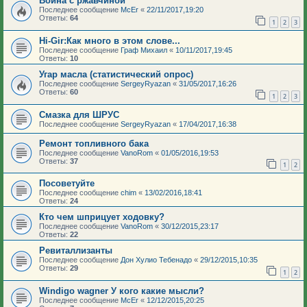
Война с ржавчиной
Последнее сообщение
McEr
«
22/11/2017,19:20
Ответы:
64
1
2
3
Hi-Gir:Как много в этом слове...
Последнее сообщение
Граф Михаил
«
10/11/2017,19:45
Ответы:
10
Угар масла (статистический опрос)
Последнее сообщение
SergeyRyazan
«
31/05/2017,16:26
Ответы:
60
1
2
3
Смазка для ШРУС
Последнее сообщение
SergeyRyazan
«
17/04/2017,16:38
Ремонт топливного бака
Последнее сообщение
VanoRom
«
01/05/2016,19:53
Ответы:
37
1
2
Посоветуйте
Последнее сообщение
chim
«
13/02/2016,18:41
Ответы:
24
Кто чем шприцует ходовку?
Последнее сообщение
VanoRom
«
30/12/2015,23:17
Ответы:
22
Ревиталлизанты
Последнее сообщение
Дон Хулио Тебенадо
«
29/12/2015,10:35
Ответы:
29
1
2
Windigo wagner У кого какие мысли?
Последнее сообщение
McEr
«
12/12/2015,20:25