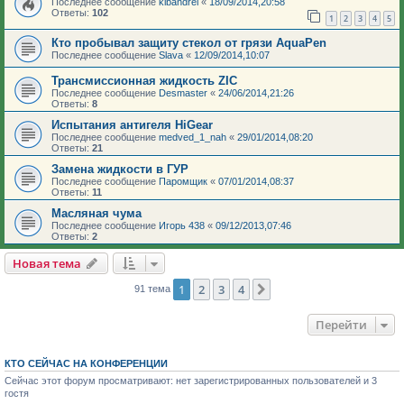
Последнее сообщение
kibandrei
«
18/09/2014,20:58
Ответы:
102
1
2
3
4
5
Кто пробывал защиту стекол от грязи AquaPen
Последнее сообщение
Slava
«
12/09/2014,10:07
Трансмиссионная жидкость ZIC
Последнее сообщение
Desmaster
«
24/06/2014,21:26
Ответы:
8
Испытания антигеля HiGear
Последнее сообщение
medved_1_nah
«
29/01/2014,08:20
Ответы:
21
Замена жидкости в ГУР
Последнее сообщение
Паромщик
«
07/01/2014,08:37
Ответы:
11
Масляная чума
Последнее сообщение
Игорь 438
«
09/12/2013,07:46
Ответы:
2
Новая тема
1
2
3
4
След.
91 тема
Перейти
КТО СЕЙЧАС НА КОНФЕРЕНЦИИ
Сейчас этот форум просматривают: нет зарегистрированных пользователей и 3
гостя