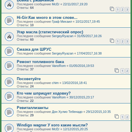
Война с ржавчиной
Последнее сообщение
McEr
«
22/11/2017,19:20
Ответы:
64
1
2
3
Hi-Gir:Как много в этом слове...
Последнее сообщение
Граф Михаил
«
10/11/2017,19:45
Ответы:
10
Угар масла (статистический опрос)
Последнее сообщение
SergeyRyazan
«
31/05/2017,16:26
Ответы:
60
1
2
3
Смазка для ШРУС
Последнее сообщение
SergeyRyazan
«
17/04/2017,16:38
Ремонт топливного бака
Последнее сообщение
VanoRom
«
01/05/2016,19:53
Ответы:
37
1
2
Посоветуйте
Последнее сообщение
chim
«
13/02/2016,18:41
Ответы:
24
Кто чем шприцует ходовку?
Последнее сообщение
VanoRom
«
30/12/2015,23:17
Ответы:
22
Ревиталлизанты
Последнее сообщение
Дон Хулио Тебенадо
«
29/12/2015,10:35
Ответы:
29
1
2
Windigo wagner У кого какие мысли?
Последнее сообщение
McEr
«
12/12/2015,20:25