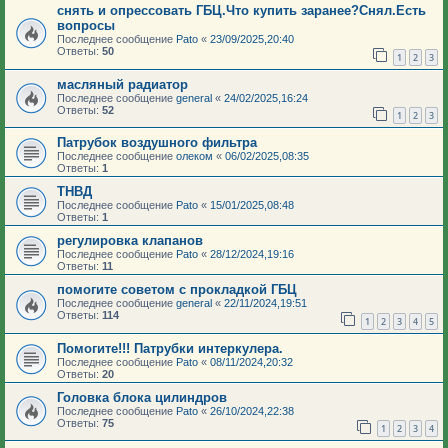
снять и опрессовать ГБЦ.Что купить заранее?Снял.Есть
вопросы
Последнее сообщение
Pato
«
23/09/2025,20:40
Ответы:
50
1
2
3
масляный радиатор
Последнее сообщение
general
«
24/02/2025,16:24
Ответы:
52
1
2
3
Патрубок воздушного фильтра
Последнее сообщение
олеком
«
06/02/2025,08:35
Ответы:
1
ТНВД
Последнее сообщение
Pato
«
15/01/2025,08:48
Ответы:
1
регулировка клапанов
Последнее сообщение
Pato
«
28/12/2024,19:16
Ответы:
11
помогите советом с прокладкой ГБЦ
Последнее сообщение
general
«
22/11/2024,19:51
Ответы:
114
1
2
3
4
5
Помогите!!! Патрубки интеркулера.
Последнее сообщение
Pato
«
08/11/2024,20:32
Ответы:
20
Головка блока цилиндров
Последнее сообщение
Pato
«
26/10/2024,22:38
Ответы:
75
1
2
3
4