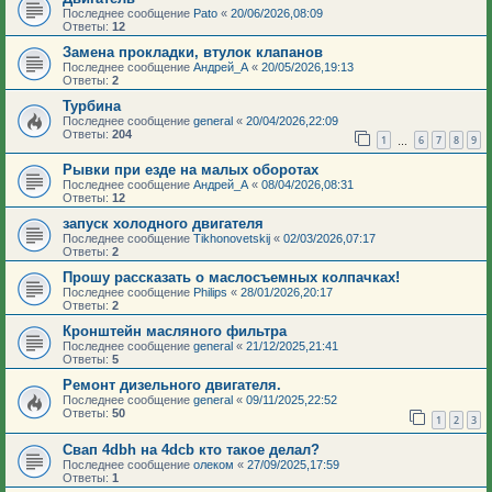
Последнее сообщение
Pato
«
20/06/2026,08:09
Ответы:
12
Замена прокладки, втулок клапанов
Последнее сообщение
Андрей_А
«
20/05/2026,19:13
Ответы:
2
Турбина
Последнее сообщение
general
«
20/04/2026,22:09
Ответы:
204
1
6
7
8
9
…
Рывки при езде на малых оборотах
Последнее сообщение
Андрей_А
«
08/04/2026,08:31
Ответы:
12
запуск холодного двигателя
Последнее сообщение
Tikhonovetskij
«
02/03/2026,07:17
Ответы:
2
Прошу рассказать о маслосъемных колпачках!
Последнее сообщение
Philips
«
28/01/2026,20:17
Ответы:
2
Кронштейн масляного фильтра
Последнее сообщение
general
«
21/12/2025,21:41
Ответы:
5
Ремонт дизельного двигателя.
Последнее сообщение
general
«
09/11/2025,22:52
Ответы:
50
1
2
3
Свап 4dbh на 4dcb кто такое делал?
Последнее сообщение
олеком
«
27/09/2025,17:59
Ответы:
1