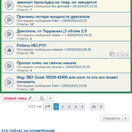
заменил прокладку на тнвд -не заводится
Последнее сообщение
leu-gennadij
«
25/10/2024,15:50
Ответы:
7
Причины потери мощности двигателя
Последнее сообщение
Pato
«
19/09/2024,19:22
Ответы:
12
Двигатель от Терракана j3 объём 2,9
Последнее сообщение
Алекс-+
«
06/06/2024,04:32
Ответы:
2
Ребята HELP!!!!
Последнее сообщение
олеком
«
03/06/2024,08:36
Ответы:
74
1
2
3
Пропал плюс на свечах накала
Последнее сообщение
dyoma
«
14/04/2024,15:35
Ответы:
4
Ищу ЭБУ Zexel 39100-42400 или кого то кто его может
починить
Последнее сообщение
Pato
«
23/02/2024,19:58
Ответы:
14
Новая тема
Страница
1
из
49
1
2
3
4
5
49
След.
1213 тем
…
Перейти
КТО СЕЙЧАС НА КОНФЕРЕНЦИИ