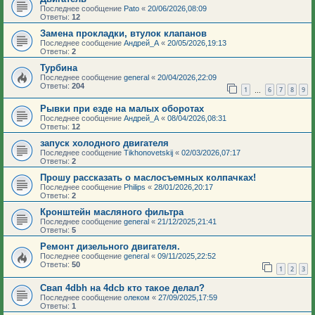
Последнее сообщение
Pato
«
20/06/2026,08:09
Ответы:
12
Замена прокладки, втулок клапанов
Последнее сообщение
Андрей_А
«
20/05/2026,19:13
Ответы:
2
Турбина
Последнее сообщение
general
«
20/04/2026,22:09
Ответы:
204
1
6
7
8
9
…
Рывки при езде на малых оборотах
Последнее сообщение
Андрей_А
«
08/04/2026,08:31
Ответы:
12
запуск холодного двигателя
Последнее сообщение
Tikhonovetskij
«
02/03/2026,07:17
Ответы:
2
Прошу рассказать о маслосъемных колпачках!
Последнее сообщение
Philips
«
28/01/2026,20:17
Ответы:
2
Кронштейн масляного фильтра
Последнее сообщение
general
«
21/12/2025,21:41
Ответы:
5
Ремонт дизельного двигателя.
Последнее сообщение
general
«
09/11/2025,22:52
Ответы:
50
1
2
3
Свап 4dbh на 4dcb кто такое делал?
Последнее сообщение
олеком
«
27/09/2025,17:59
Ответы:
1