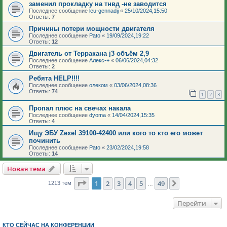
заменил прокладку на тнвд -не заводится
Последнее сообщение
leu-gennadij
«
25/10/2024,15:50
Ответы:
7
Причины потери мощности двигателя
Последнее сообщение
Pato
«
19/09/2024,19:22
Ответы:
12
Двигатель от Терракана j3 объём 2,9
Последнее сообщение
Алекс-+
«
06/06/2024,04:32
Ответы:
2
Ребята HELP!!!!
Последнее сообщение
олеком
«
03/06/2024,08:36
Ответы:
74
1
2
3
Пропал плюс на свечах накала
Последнее сообщение
dyoma
«
14/04/2024,15:35
Ответы:
4
Ищу ЭБУ Zexel 39100-42400 или кого то кто его может
починить
Последнее сообщение
Pato
«
23/02/2024,19:58
Ответы:
14
Новая тема
Страница
1
из
49
1
2
3
4
5
49
След.
1213 тем
…
Перейти
КТО СЕЙЧАС НА КОНФЕРЕНЦИИ