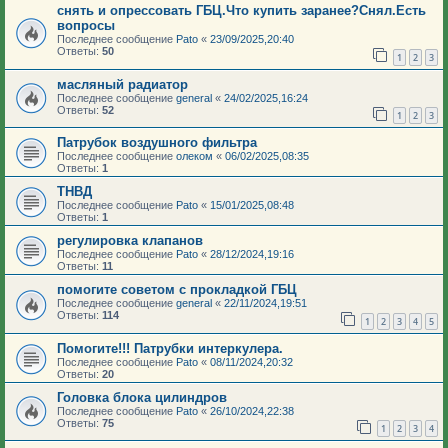
снять и опрессовать ГБЦ.Что купить заранее?Снял.Есть
вопросы
Последнее сообщение
Pato
«
23/09/2025,20:40
Ответы:
50
1
2
3
масляный радиатор
Последнее сообщение
general
«
24/02/2025,16:24
Ответы:
52
1
2
3
Патрубок воздушного фильтра
Последнее сообщение
олеком
«
06/02/2025,08:35
Ответы:
1
ТНВД
Последнее сообщение
Pato
«
15/01/2025,08:48
Ответы:
1
регулировка клапанов
Последнее сообщение
Pato
«
28/12/2024,19:16
Ответы:
11
помогите советом с прокладкой ГБЦ
Последнее сообщение
general
«
22/11/2024,19:51
Ответы:
114
1
2
3
4
5
Помогите!!! Патрубки интеркулера.
Последнее сообщение
Pato
«
08/11/2024,20:32
Ответы:
20
Головка блока цилиндров
Последнее сообщение
Pato
«
26/10/2024,22:38
Ответы:
75
1
2
3
4