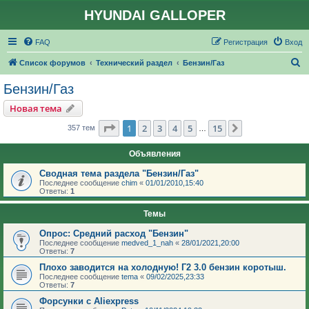
HYUNDAI GALLOPER
FAQ
Регистрация
Вход
П
Список форумов
Технический раздел
Бензин/Газ
о
Бензин/Газ
и
Новая тема
с
Страница
1
из
15
1
2
3
4
5
15
След.
357 тем
…
к
Объявления
Сводная тема раздела "Бензин/Газ"
Последнее сообщение
chim
«
01/01/2010,15:40
Ответы:
1
Темы
Опрос: Средний расход "Бензин"
Последнее сообщение
medved_1_nah
«
28/01/2021,20:00
Ответы:
7
Плохо заводится на холодную! Г2 3.0 бензин коротыш.
Последнее сообщение
tema
«
09/02/2025,23:33
Ответы:
7
Форсунки с Aliexpress