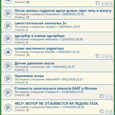
Ответы:
65
1
2
3
После замены гидриков адски дымит, жрет литр в минуту
Последнее сообщение
Поползень
«
28/05/2021,16:25
Ответы:
17
самостоятельная капиталка 3л
Последнее сообщение
1serg23
«
13/03/2021,15:57
Ответы:
3
адсорбер и клапан адсорбера
Последнее сообщение
Andromon
«
12/03/2021,20:26
Ответы:
3
шланг маслянного радиатора
Последнее сообщение
freeride
«
19/02/2021,22:13
Ответы:
74
1
2
3
Датчик давления масла
Последнее сообщение
Lirik
«
18/01/2021,22:37
Ответы:
2
Оранжевая искра
Последнее сообщение
salmon509
«
09/11/2020,11:07
Ответы:
5
Стоимость капитального ремонта G6AT в Москве
Последнее сообщение
Freelancer
«
31/05/2020,10:42
Ответы:
33
1
2
HELP: МОТОР НЕ ОТЗЫВАЕТСЯ НА ПЕДАЛЬ ГАЗА.
Последнее сообщение
Поползень
«
12/03/2020,16:35
Ответы:
27
1
2