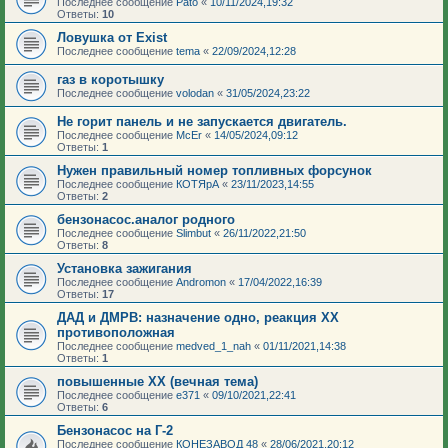
Последнее сообщение
Pato
«
10/11/2024,19:32
Ответы:
10
Ловушка от Exist
Последнее сообщение
tema
«
22/09/2024,12:28
газ в коротышку
Последнее сообщение
volodan
«
31/05/2024,23:22
Не горит панель и не запускается двигатель.
Последнее сообщение
McEr
«
14/05/2024,09:12
Ответы:
1
Нужен правильный номер топливных форсунок
Последнее сообщение
КОТЯрА
«
23/11/2023,14:55
Ответы:
2
бензонасос.аналог родного
Последнее сообщение
Slimbut
«
26/11/2022,21:50
Ответы:
8
Установка зажигания
Последнее сообщение
Andromon
«
17/04/2022,16:39
Ответы:
17
ДАД и ДМРВ: назначение одно, реакция ХХ
противоположная
Последнее сообщение
medved_1_nah
«
01/11/2021,14:38
Ответы:
1
повышенные ХХ (вечная тема)
Последнее сообщение
e371
«
09/10/2021,22:41
Ответы:
6
Бензонасос на Г-2
Последнее сообщение
КОНЕЗАВОД 48
«
28/06/2021,20:12