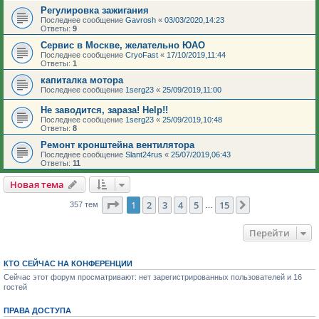
Регулировка зажигания
Последнее сообщение
Gavrosh
«
03/03/2020,14:23
Ответы:
9
Сервис в Москве, желательно ЮАО
Последнее сообщение
CryoFast
«
17/10/2019,11:44
Ответы:
1
капиталка мотора
Последнее сообщение
1serg23
«
25/09/2019,11:00
Не заводится, зараза! Help!!
Последнее сообщение
1serg23
«
25/09/2019,10:48
Ответы:
8
Ремонт кронштейна вентилятора
Последнее сообщение
Slant24rus
«
25/07/2019,06:43
Ответы:
11
Новая тема
Страница
1
из
15
1
2
3
4
5
15
След.
357 тем
…
Перейти
КТО СЕЙЧАС НА КОНФЕРЕНЦИИ
Сейчас этот форум просматривают: нет зарегистрированных пользователей и 16
гостей
ПРАВА ДОСТУПА