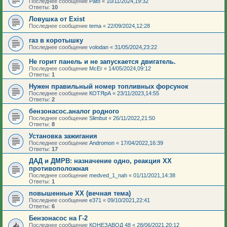
Последнее сообщение
Pato
«
10/11/2024,19:32
Ответы:
10
Ловушка от Exist
Последнее сообщение
tema
«
22/09/2024,12:28
газ в коротышку
Последнее сообщение
volodan
«
31/05/2024,23:22
Не горит панель и не запускается двигатель.
Последнее сообщение
McEr
«
14/05/2024,09:12
Ответы:
1
Нужен правильный номер топливных форсунок
Последнее сообщение
КОТЯрА
«
23/11/2023,14:55
Ответы:
2
бензонасос.аналог родного
Последнее сообщение
Slimbut
«
26/11/2022,21:50
Ответы:
8
Установка зажигания
Последнее сообщение
Andromon
«
17/04/2022,16:39
Ответы:
17
ДАД и ДМРВ: назначение одно, реакция ХХ
противоположная
Последнее сообщение
medved_1_nah
«
01/11/2021,14:38
Ответы:
1
повышенные ХХ (вечная тема)
Последнее сообщение
e371
«
09/10/2021,22:41
Ответы:
6
Бензонасос на Г-2
Последнее сообщение
КОНЕЗАВОД 48
«
28/06/2021,20:12