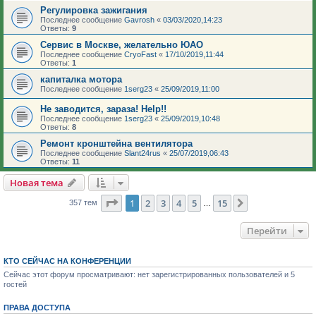
Регулировка зажигания
Последнее сообщение
Gavrosh
«
03/03/2020,14:23
Ответы:
9
Сервис в Москве, желательно ЮАО
Последнее сообщение
CryoFast
«
17/10/2019,11:44
Ответы:
1
капиталка мотора
Последнее сообщение
1serg23
«
25/09/2019,11:00
Не заводится, зараза! Help!!
Последнее сообщение
1serg23
«
25/09/2019,10:48
Ответы:
8
Ремонт кронштейна вентилятора
Последнее сообщение
Slant24rus
«
25/07/2019,06:43
Ответы:
11
Новая тема
Страница
1
из
15
1
2
3
4
5
15
След.
357 тем
…
Перейти
КТО СЕЙЧАС НА КОНФЕРЕНЦИИ
Сейчас этот форум просматривают: нет зарегистрированных пользователей и 5
гостей
ПРАВА ДОСТУПА