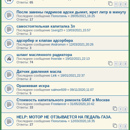
Ответы:
65
1
2
3
После замены гидриков адски дымит, жрет литр в минуту
Последнее сообщение
Поползень
«
28/05/2021,16:25
Ответы:
17
самостоятельная капиталка 3л
Последнее сообщение
1serg23
«
13/03/2021,15:57
Ответы:
3
адсорбер и клапан адсорбера
Последнее сообщение
Andromon
«
12/03/2021,20:26
Ответы:
3
шланг маслянного радиатора
Последнее сообщение
freeride
«
19/02/2021,22:13
Ответы:
74
1
2
3
Датчик давления масла
Последнее сообщение
Lirik
«
18/01/2021,22:37
Ответы:
2
Оранжевая искра
Последнее сообщение
salmon509
«
09/11/2020,11:07
Ответы:
5
Стоимость капитального ремонта G6AT в Москве
Последнее сообщение
Freelancer
«
31/05/2020,10:42
Ответы:
33
1
2
HELP: МОТОР НЕ ОТЗЫВАЕТСЯ НА ПЕДАЛЬ ГАЗА.
Последнее сообщение
Поползень
«
12/03/2020,16:35
Ответы:
27
1
2