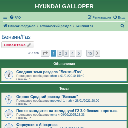
HYUNDAI GALLOPER
FAQ
Регистрация
Вход
П
Список форумов
Технический раздел
Бензин/Газ
о
Бензин/Газ
и
Новая тема
с
Страница
1
из
15
1
2
3
4
5
15
След.
357 тем
…
к
Объявления
Сводная тема раздела "Бензин/Газ"
Последнее сообщение
chim
«
01/01/2010,15:40
Ответы:
1
Темы
Опрос: Средний расход "Бензин"
Последнее сообщение
medved_1_nah
«
28/01/2021,20:00
Ответы:
7
Плохо заводится на холодную! Г2 3.0 бензин коротыш.
Последнее сообщение
tema
«
09/02/2025,23:33
Ответы:
7
Форсунки с Aliexpress