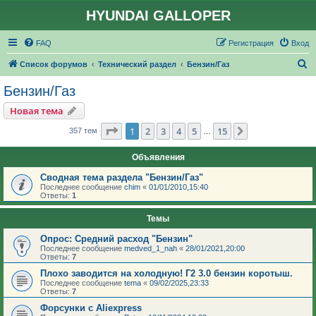
HYUNDAI GALLOPER
FAQ
Регистрация
Вход
П
Список форумов
Технический раздел
Бензин/Газ
о
Бензин/Газ
и
Новая тема
с
Страница
1
из
15
1
2
3
4
5
15
След.
357 тем
…
к
Объявления
Сводная тема раздела "Бензин/Газ"
Последнее сообщение
chim
«
01/01/2010,15:40
Ответы:
1
Темы
Опрос: Средний расход "Бензин"
Последнее сообщение
medved_1_nah
«
28/01/2021,20:00
Ответы:
7
Плохо заводится на холодную! Г2 3.0 бензин коротыш.
Последнее сообщение
tema
«
09/02/2025,23:33
Ответы:
7
Форсунки с Aliexpress