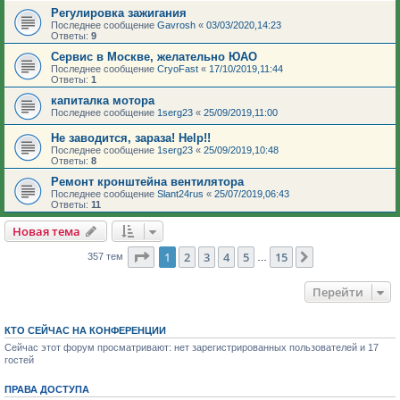
Регулировка зажигания
Последнее сообщение
Gavrosh
«
03/03/2020,14:23
Ответы:
9
Сервис в Москве, желательно ЮАО
Последнее сообщение
CryoFast
«
17/10/2019,11:44
Ответы:
1
капиталка мотора
Последнее сообщение
1serg23
«
25/09/2019,11:00
Не заводится, зараза! Help!!
Последнее сообщение
1serg23
«
25/09/2019,10:48
Ответы:
8
Ремонт кронштейна вентилятора
Последнее сообщение
Slant24rus
«
25/07/2019,06:43
Ответы:
11
Новая тема
Страница
1
из
15
1
2
3
4
5
15
След.
357 тем
…
Перейти
КТО СЕЙЧАС НА КОНФЕРЕНЦИИ
Сейчас этот форум просматривают: нет зарегистрированных пользователей и 17
гостей
ПРАВА ДОСТУПА