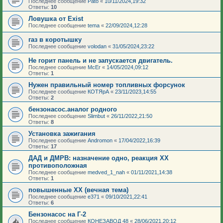
Последнее сообщение
Pato
«
10/11/2024,19:32
Ответы:
10
Ловушка от Exist
Последнее сообщение
tema
«
22/09/2024,12:28
газ в коротышку
Последнее сообщение
volodan
«
31/05/2024,23:22
Не горит панель и не запускается двигатель.
Последнее сообщение
McEr
«
14/05/2024,09:12
Ответы:
1
Нужен правильный номер топливных форсунок
Последнее сообщение
КОТЯрА
«
23/11/2023,14:55
Ответы:
2
бензонасос.аналог родного
Последнее сообщение
Slimbut
«
26/11/2022,21:50
Ответы:
8
Установка зажигания
Последнее сообщение
Andromon
«
17/04/2022,16:39
Ответы:
17
ДАД и ДМРВ: назначение одно, реакция ХХ
противоположная
Последнее сообщение
medved_1_nah
«
01/11/2021,14:38
Ответы:
1
повышенные ХХ (вечная тема)
Последнее сообщение
e371
«
09/10/2021,22:41
Ответы:
6
Бензонасос на Г-2
Последнее сообщение
КОНЕЗАВОД 48
«
28/06/2021,20:12