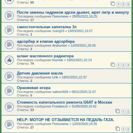
Ответы:
65
1
2
3
После замены гидриков адски дымит, жрет литр в минуту
Последнее сообщение
Поползень
«
28/05/2021,16:25
Ответы:
17
самостоятельная капиталка 3л
Последнее сообщение
1serg23
«
13/03/2021,15:57
Ответы:
3
адсорбер и клапан адсорбера
Последнее сообщение
Andromon
«
12/03/2021,20:26
Ответы:
3
шланг маслянного радиатора
Последнее сообщение
freeride
«
19/02/2021,22:13
Ответы:
74
1
2
3
Датчик давления масла
Последнее сообщение
Lirik
«
18/01/2021,22:37
Ответы:
2
Оранжевая искра
Последнее сообщение
salmon509
«
09/11/2020,11:07
Ответы:
5
Стоимость капитального ремонта G6AT в Москве
Последнее сообщение
Freelancer
«
31/05/2020,10:42
Ответы:
33
1
2
HELP: МОТОР НЕ ОТЗЫВАЕТСЯ НА ПЕДАЛЬ ГАЗА.
Последнее сообщение
Поползень
«
12/03/2020,16:35
Ответы:
27
1
2