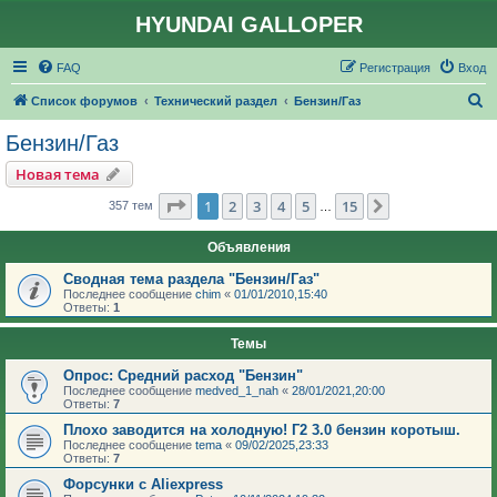
HYUNDAI GALLOPER
FAQ
Регистрация
Вход
П
Список форумов
Технический раздел
Бензин/Газ
о
Бензин/Газ
и
Новая тема
с
Страница
1
из
15
1
2
3
4
5
15
След.
357 тем
…
к
Объявления
Сводная тема раздела "Бензин/Газ"
Последнее сообщение
chim
«
01/01/2010,15:40
Ответы:
1
Темы
Опрос: Средний расход "Бензин"
Последнее сообщение
medved_1_nah
«
28/01/2021,20:00
Ответы:
7
Плохо заводится на холодную! Г2 3.0 бензин коротыш.
Последнее сообщение
tema
«
09/02/2025,23:33
Ответы:
7
Форсунки с Aliexpress