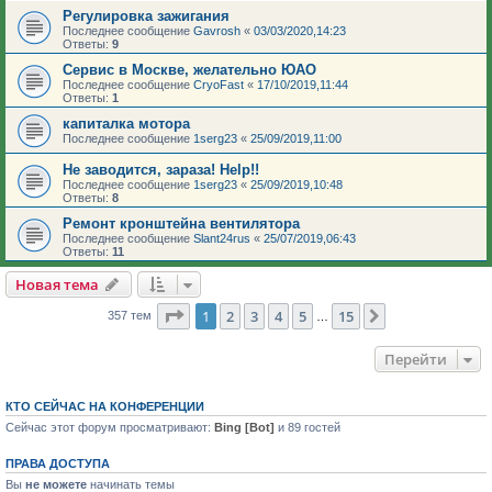
Регулировка зажигания
Последнее сообщение
Gavrosh
«
03/03/2020,14:23
Ответы:
9
Сервис в Москве, желательно ЮАО
Последнее сообщение
CryoFast
«
17/10/2019,11:44
Ответы:
1
капиталка мотора
Последнее сообщение
1serg23
«
25/09/2019,11:00
Не заводится, зараза! Help!!
Последнее сообщение
1serg23
«
25/09/2019,10:48
Ответы:
8
Ремонт кронштейна вентилятора
Последнее сообщение
Slant24rus
«
25/07/2019,06:43
Ответы:
11
Новая тема
Страница
1
из
15
1
2
3
4
5
15
След.
357 тем
…
Перейти
КТО СЕЙЧАС НА КОНФЕРЕНЦИИ
Сейчас этот форум просматривают:
Bing [Bot]
и 89 гостей
ПРАВА ДОСТУПА
Вы
не можете
начинать темы