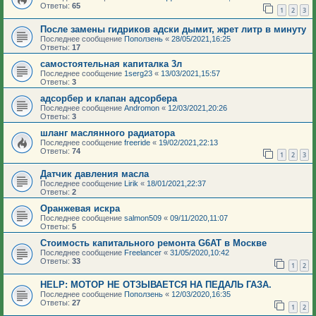
Ответы:
65
1
2
3
После замены гидриков адски дымит, жрет литр в минуту
Последнее сообщение
Поползень
«
28/05/2021,16:25
Ответы:
17
самостоятельная капиталка 3л
Последнее сообщение
1serg23
«
13/03/2021,15:57
Ответы:
3
адсорбер и клапан адсорбера
Последнее сообщение
Andromon
«
12/03/2021,20:26
Ответы:
3
шланг маслянного радиатора
Последнее сообщение
freeride
«
19/02/2021,22:13
Ответы:
74
1
2
3
Датчик давления масла
Последнее сообщение
Lirik
«
18/01/2021,22:37
Ответы:
2
Оранжевая искра
Последнее сообщение
salmon509
«
09/11/2020,11:07
Ответы:
5
Стоимость капитального ремонта G6AT в Москве
Последнее сообщение
Freelancer
«
31/05/2020,10:42
Ответы:
33
1
2
HELP: МОТОР НЕ ОТЗЫВАЕТСЯ НА ПЕДАЛЬ ГАЗА.
Последнее сообщение
Поползень
«
12/03/2020,16:35
Ответы:
27
1
2