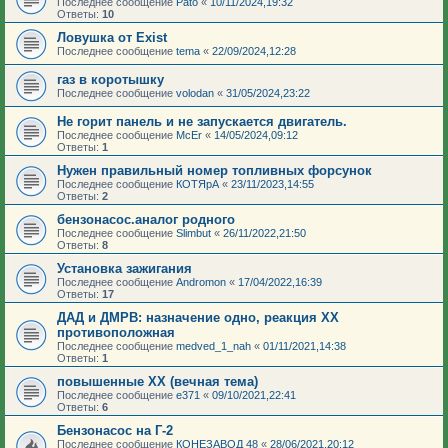
Последнее сообщение
Pato
«
10/11/2024,19:32
Ответы:
10
Ловушка от Exist
Последнее сообщение
tema
«
22/09/2024,12:28
газ в коротышку
Последнее сообщение
volodan
«
31/05/2024,23:22
Не горит панель и не запускается двигатель.
Последнее сообщение
McEr
«
14/05/2024,09:12
Ответы:
1
Нужен правильный номер топливных форсунок
Последнее сообщение
КОТЯрА
«
23/11/2023,14:55
Ответы:
2
бензонасос.аналог родного
Последнее сообщение
Slimbut
«
26/11/2022,21:50
Ответы:
8
Установка зажигания
Последнее сообщение
Andromon
«
17/04/2022,16:39
Ответы:
17
ДАД и ДМРВ: назначение одно, реакция ХХ
противоположная
Последнее сообщение
medved_1_nah
«
01/11/2021,14:38
Ответы:
1
повышенные ХХ (вечная тема)
Последнее сообщение
e371
«
09/10/2021,22:41
Ответы:
6
Бензонасос на Г-2
Последнее сообщение
КОНЕЗАВОД 48
«
28/06/2021,20:12