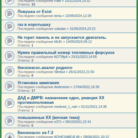
Последнее сообщение
Pato
«
10/11/2024,19:32
Ответы:
10
Ловушка от Exist
Последнее сообщение
tema
«
22/09/2024,12:28
газ в коротышку
Последнее сообщение
volodan
«
31/05/2024,23:22
Не горит панель и не запускается двигатель.
Последнее сообщение
McEr
«
14/05/2024,09:12
Ответы:
1
Нужен правильный номер топливных форсунок
Последнее сообщение
КОТЯрА
«
23/11/2023,14:55
Ответы:
2
бензонасос.аналог родного
Последнее сообщение
Slimbut
«
26/11/2022,21:50
Ответы:
8
Установка зажигания
Последнее сообщение
Andromon
«
17/04/2022,16:39
Ответы:
17
ДАД и ДМРВ: назначение одно, реакция ХХ
противоположная
Последнее сообщение
medved_1_nah
«
01/11/2021,14:38
Ответы:
1
повышенные ХХ (вечная тема)
Последнее сообщение
e371
«
09/10/2021,22:41
Ответы:
6
Бензонасос на Г-2
Последнее сообщение
КОНЕЗАВОД 48
«
28/06/2021,20:12