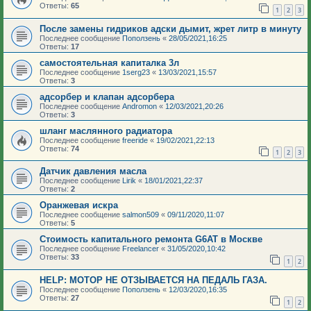
Ответы:
65
1
2
3
После замены гидриков адски дымит, жрет литр в минуту
Последнее сообщение
Поползень
«
28/05/2021,16:25
Ответы:
17
самостоятельная капиталка 3л
Последнее сообщение
1serg23
«
13/03/2021,15:57
Ответы:
3
адсорбер и клапан адсорбера
Последнее сообщение
Andromon
«
12/03/2021,20:26
Ответы:
3
шланг маслянного радиатора
Последнее сообщение
freeride
«
19/02/2021,22:13
Ответы:
74
1
2
3
Датчик давления масла
Последнее сообщение
Lirik
«
18/01/2021,22:37
Ответы:
2
Оранжевая искра
Последнее сообщение
salmon509
«
09/11/2020,11:07
Ответы:
5
Стоимость капитального ремонта G6AT в Москве
Последнее сообщение
Freelancer
«
31/05/2020,10:42
Ответы:
33
1
2
HELP: МОТОР НЕ ОТЗЫВАЕТСЯ НА ПЕДАЛЬ ГАЗА.
Последнее сообщение
Поползень
«
12/03/2020,16:35
Ответы:
27
1
2