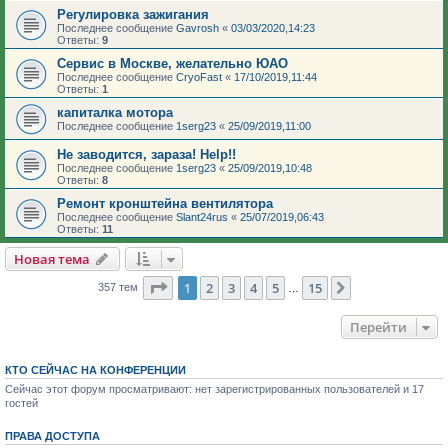
Регулировка зажигания
Последнее сообщение
Gavrosh
«
03/03/2020,14:23
Ответы:
9
Сервис в Москве, желательно ЮАО
Последнее сообщение
CryoFast
«
17/10/2019,11:44
Ответы:
1
капиталка мотора
Последнее сообщение
1serg23
«
25/09/2019,11:00
Не заводится, зараза! Help!!
Последнее сообщение
1serg23
«
25/09/2019,10:48
Ответы:
8
Ремонт кронштейна вентилятора
Последнее сообщение
Slant24rus
«
25/07/2019,06:43
Ответы:
11
Новая тема
Страница
1
из
15
1
2
3
4
5
15
След.
357 тем
…
Перейти
КТО СЕЙЧАС НА КОНФЕРЕНЦИИ
Сейчас этот форум просматривают: нет зарегистрированных пользователей и 17
гостей
ПРАВА ДОСТУПА