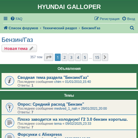
HYUNDAI GALLOPER
FAQ
Регистрация
Вход
П
Список форумов
Технический раздел
Бензин/Газ
о
Бензин/Газ
и
Новая тема
с
Страница
1
из
15
1
2
3
4
5
15
След.
357 тем
…
к
Объявления
Сводная тема раздела "Бензин/Газ"
Последнее сообщение
chim
«
01/01/2010,15:40
Ответы:
1
Темы
Опрос: Средний расход "Бензин"
Последнее сообщение
medved_1_nah
«
28/01/2021,20:00
Ответы:
7
Плохо заводится на холодную! Г2 3.0 бензин коротыш.
Последнее сообщение
tema
«
09/02/2025,23:33
Ответы:
7
Форсунки с Aliexpress