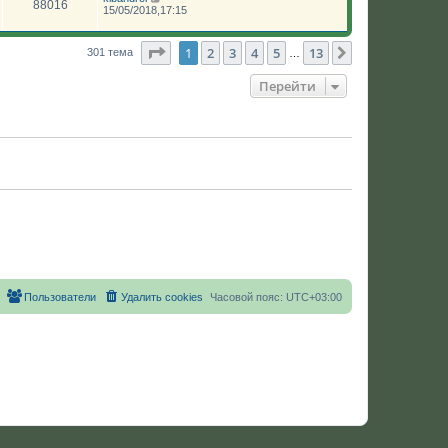
88016
15/05/2018,17:15
Страница
1
из
13
1
2
3
4
5
13
След.
301 тема
…
Перейти
Пользователи
Удалить cookies
Часовой пояс:
UTC+03:00