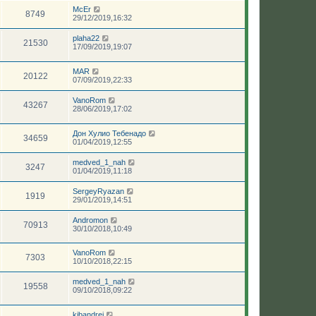
McEr
8749
29/12/2019,16:32
plaha22
21530
17/09/2019,19:07
MAR
20122
07/09/2019,22:33
VanoRom
43267
28/06/2019,17:02
Дон Хулио Тебенадо
34659
01/04/2019,12:55
medved_1_nah
3247
01/04/2019,11:18
SergeyRyazan
1919
29/01/2019,14:51
Andromon
70913
30/10/2018,10:49
VanoRom
7303
10/10/2018,22:15
medved_1_nah
19558
09/10/2018,09:22
kibandrei