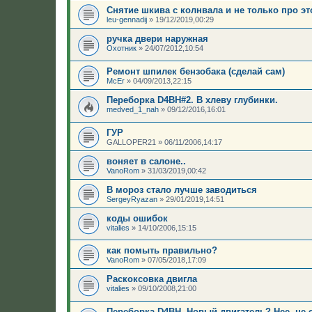
Снятие шкива с колнвала и не только про эт
leu-gennadij
»
19/12/2019,00:29
ручка двери наружная
Охотник
»
24/07/2012,10:54
Ремонт шпилек бензобака (сделай сам)
McEr
»
04/09/2013,22:15
Переборка D4BH#2. В хлеву глубинки.
medved_1_nah
»
09/12/2016,16:01
ГУР
GALLOPER21
»
06/11/2006,14:17
воняет в салоне..
VanoRom
»
31/03/2019,00:42
В мороз стало лучше заводиться
SergeyRyazan
»
29/01/2019,14:51
коды ошибок
vitalies
»
14/10/2006,15:15
как помыть правильно?
VanoRom
»
07/05/2018,17:09
Раскоксовка двигла
vitalies
»
09/10/2008,21:00
Переборка D4BH. Новый двигатель? Нее, не