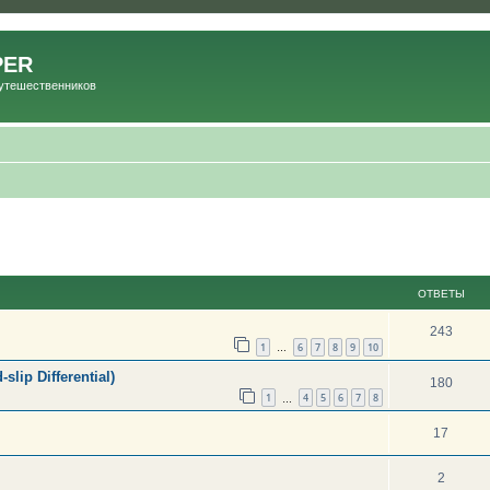
PER
Путешественников
ОТВЕТЫ
243
1
6
7
8
9
10
…
ip Differential)
180
1
4
5
6
7
8
…
17
2