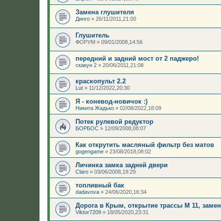
Замена глушителя
Динго
»
26/11/2011,21:00
Глушитель
ФОРУМ
»
09/01/2008,14:56
передний и задний мост от 2 паджеро!
скакун 2
»
20/06/2011,21:08
краскопульт 2.2
Lut
»
11/12/2022,20:30
Я - коневод-новичок :)
Никита Жадько
»
02/08/2022,18:09
Потек рулевой редуктор
БОРБОС
»
12/09/2008,08:07
Как открутить масляный фильтр без матов
gogengame
»
23/08/2018,08:02
Личинка замка задней двери
Claro
»
03/06/2008,19:29
топливный бак
dadavova
»
24/06/2020,16:34
Дорога в Крым, открытие трассы М 11, заме
Viktor7209
»
18/05/2020,23:31