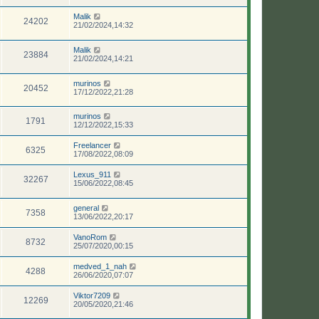
Malik
24202
21/02/2024,14:32
Malik
23884
21/02/2024,14:21
murinos
20452
17/12/2022,21:28
murinos
1791
12/12/2022,15:33
Freelancer
6325
17/08/2022,08:09
Lexus_911
32267
15/06/2022,08:45
general
7358
13/06/2022,20:17
VanoRom
8732
25/07/2020,00:15
medved_1_nah
4288
26/06/2020,07:07
Viktor7209
12269
20/05/2020,21:46