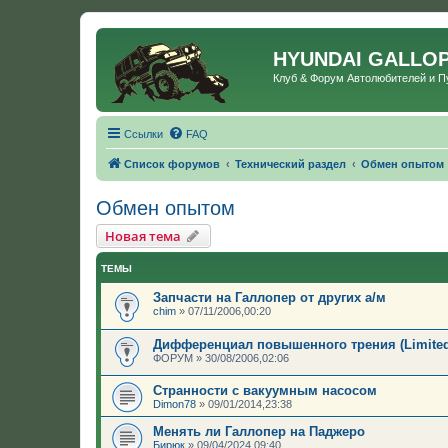
HYUNDAI GALLO
Клуб & Форум Автолюбителей и 
Ссылки
FAQ
Список форумов
Технический раздел
Обмен опытом
Обмен опытом
Новая тема
ТЕМЫ
Запчасти на Галлопер от других а/м
chim
»
07/11/2006,00:20
Дифференциал повышенного трения (Limited-sl
ФОРУМ
»
30/08/2006,02:06
Странности с вакуумным насосом
Dimon78
»
09/01/2014,23:38
Менять ли Галлопер на Паджеро
Бирюк
»
09/04/2024,09:40