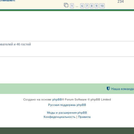
234
1
6
7
8
9
10
…
вателей и 46 гостей
Наша команда
Создано на основе
phpBB
® Forum Software © phpBB Limited
Русская поддержка phpBB
Моды и расширения phpBB
Конфиденциальность
|
Правила