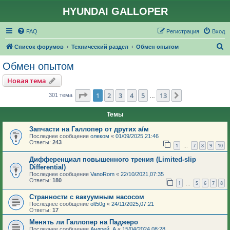
HYUNDAI GALLOPER
FAQ
Регистрация
Вход
П
Список форумов
Технический раздел
Обмен опытом
о
Обмен опытом
и
Новая тема
с
Страница
1
из
13
1
2
3
4
5
13
След.
301 тема
…
к
Темы
Запчасти на Галлопер от других а/м
Последнее сообщение
олеком
«
01/09/2025,21:46
Ответы:
243
1
7
8
9
10
…
Дифференциал повышенного трения (Limited-slip
Differential)
Последнее сообщение
VanoRom
«
22/10/2021,07:35
Ответы:
180
1
5
6
7
8
…
Странности с вакуумным насосом
Последнее сообщение
olt50g
«
24/11/2025,07:21
Ответы:
17
Менять ли Галлопер на Паджеро
Последнее сообщение
Андрей_А
«
15/04/2024,08:28