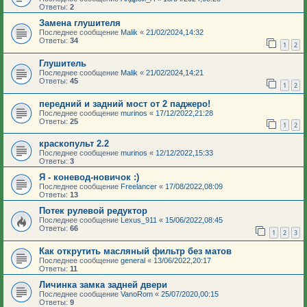
Ответы:
2
Замена глушителя
Последнее сообщение
Malik
«
21/02/2024,14:32
Ответы:
34
1
2
Глушитель
Последнее сообщение
Malik
«
21/02/2024,14:21
Ответы:
45
1
2
передний и задний мост от 2 паджеро!
Последнее сообщение
murinos
«
17/12/2022,21:28
Ответы:
25
1
2
краскопульт 2.2
Последнее сообщение
murinos
«
12/12/2022,15:33
Ответы:
3
Я - коневод-новичок :)
Последнее сообщение
Freelancer
«
17/08/2022,08:09
Ответы:
13
Потек рулевой редуктор
Последнее сообщение
Lexus_911
«
15/06/2022,08:45
Ответы:
66
1
2
3
Как открутить масляный фильтр без матов
Последнее сообщение
general
«
13/06/2022,20:17
Ответы:
11
Личинка замка задней двери
Последнее сообщение
VanoRom
«
25/07/2020,00:15
Ответы:
9