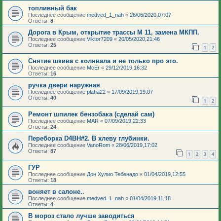
топливный бак
Последнее сообщение
medved_1_nah
«
26/06/2020,07:07
Ответы:
8
Дорога в Крым, открытие трассы М 11, замена МКПП.
Последнее сообщение
Viktor7209
«
20/05/2020,21:46
Ответы:
25
1
2
Снятие шкива с колнвала и не только про это.
Последнее сообщение
McEr
«
29/12/2019,16:32
Ответы:
16
ручка двери наружная
Последнее сообщение
plaha22
«
17/09/2019,19:07
Ответы:
40
1
2
Ремонт шпилек бензобака (сделай сам)
Последнее сообщение
MAR
«
07/09/2019,22:33
Ответы:
24
Переборка D4BH#2. В хлеву глубинки.
Последнее сообщение
VanoRom
«
28/06/2019,17:02
Ответы:
87
1
2
3
4
ГУР
Последнее сообщение
Дон Хулио Тебенадо
«
01/04/2019,12:55
Ответы:
18
воняет в салоне..
Последнее сообщение
medved_1_nah
«
01/04/2019,11:18
Ответы:
4
В мороз стало лучше заводиться