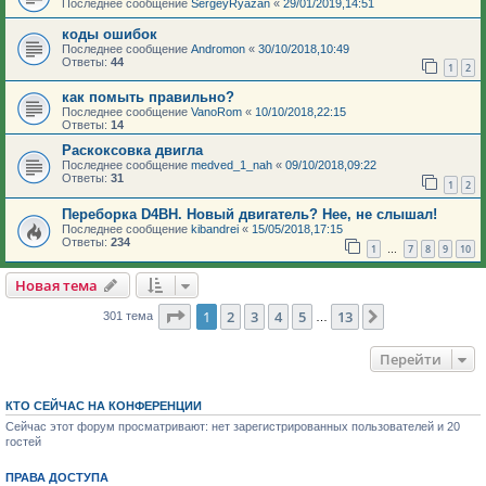
Последнее сообщение
SergeyRyazan
«
29/01/2019,14:51
коды ошибок
Последнее сообщение
Andromon
«
30/10/2018,10:49
Ответы:
44
1
2
как помыть правильно?
Последнее сообщение
VanoRom
«
10/10/2018,22:15
Ответы:
14
Раскоксовка двигла
Последнее сообщение
medved_1_nah
«
09/10/2018,09:22
Ответы:
31
1
2
Переборка D4BH. Новый двигатель? Нее, не слышал!
Последнее сообщение
kibandrei
«
15/05/2018,17:15
Ответы:
234
1
7
8
9
10
…
Новая тема
Страница
1
из
13
1
2
3
4
5
13
След.
301 тема
…
Перейти
КТО СЕЙЧАС НА КОНФЕРЕНЦИИ
Сейчас этот форум просматривают: нет зарегистрированных пользователей и 20
гостей
ПРАВА ДОСТУПА