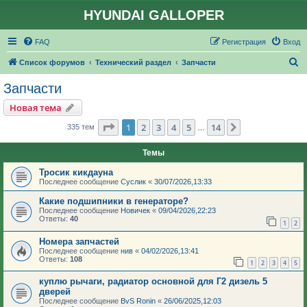
HYUNDAI GALLOPER
FAQ
Регистрация
Вход
П
Список форумов
Технический раздел
Запчасти
о
Запчасти
и
Новая тема
с
Страница
1
из
14
1
2
3
4
5
14
След.
335 тем
…
к
Темы
Тросик кикдауна
Последнее сообщение
Суслик
«
30/07/2026,13:33
Какие подшипники в генераторе?
Последнее сообщение
Новичек
«
09/04/2026,22:23
Ответы:
40
1
2
Номера запчастей
Последнее сообщение
нив
«
04/02/2026,13:41
Ответы:
108
1
2
3
4
5
куплю рычаги, радиатор основной для Г2 дизель 5
дверей
Последнее сообщение
BvS Ronin
«
26/06/2025,12:03