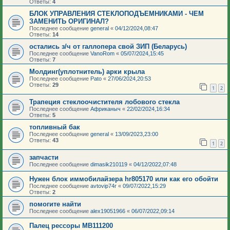
Ответы:
4
БЛОК УПРАВЛЕНИЯ СТЕКЛОПОДЪЕМНИКАМИ - ЧЕМ
ЗАМЕНИТЬ ОРИГИНАЛ?
Последнее сообщение
general
«
04/12/2024,08:47
Ответы:
14
остались з/ч от галлопера свой ЗИП (Беларусь)
Последнее сообщение
VanoRom
«
05/07/2024,15:45
Ответы:
7
Молдинг(уплотнитель) арки крыла
Последнее сообщение
Pato
«
27/06/2024,20:53
Ответы:
29
1
2
Трапеция стеклоочистителя лобового стекла
Последнее сообщение
Африканыч
«
22/02/2024,16:34
Ответы:
5
топливный бак
Последнее сообщение
general
«
13/09/2023,23:00
Ответы:
43
1
2
запчасти
Последнее сообщение
dimasik210119
«
04/12/2022,07:48
Нужен блок иммобилайзера hr805170 или как его обойти
Последнее сообщение
avtovip74r
«
09/07/2022,15:29
Ответы:
2
помогите найти
Последнее сообщение
alex19051966
«
06/07/2022,09:14
Палец рессоры MB111200