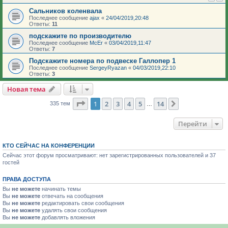
Сальников коленвала
Последнее сообщение
ajax
«
24/04/2019,20:48
Ответы:
11
подскажите по производителю
Последнее сообщение
McEr
«
03/04/2019,11:47
Ответы:
7
Подскажите номера по подвеске Галлопер 1
Последнее сообщение
SergeyRyazan
«
04/03/2019,22:10
Ответы:
3
Новая тема
Страница
1
из
14
1
2
3
4
5
14
След.
335 тем
…
Перейти
КТО СЕЙЧАС НА КОНФЕРЕНЦИИ
Сейчас этот форум просматривают: нет зарегистрированных пользователей и 37
гостей
ПРАВА ДОСТУПА
Вы
не можете
начинать темы
Вы
не можете
отвечать на сообщения
Вы
не можете
редактировать свои сообщения
Вы
не можете
удалять свои сообщения
Вы
не можете
добавлять вложения