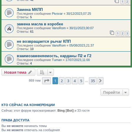
1
2
Замена МКПП
Последнее сообщение
Pivovar
«
30/12/2023,07:25
Ответы:
5
замена масла в коробке
Последнее сообщение
VanoRom
«
30/11/2023,00:07
Ответы:
61
1
2
3
не возвращается рычаг КПП
Последнее сообщение
VanoRom
«
05/08/2023,21:37
Ответы:
10
взаимозаменяемость, карданы П2 и Г2
Последнее сообщение
Tuman
«
17/07/2023,11:00
Ответы:
4
Новая тема
Страница
1
из
35
1
2
3
4
5
35
След.
869 тем
…
Перейти
КТО СЕЙЧАС НА КОНФЕРЕНЦИИ
Сейчас этот форум просматривают:
Bing [Bot]
и 33 гостя
ПРАВА ДОСТУПА
Вы
не можете
начинать темы
Вы
не можете
отвечать на сообщения