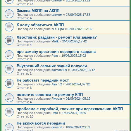
Последнее сообщение
олеком
«
10/10/2025,23:29
Ответы:
18
Замена МКПП на АКПП
Последнее сообщение
олеком
«
27/09/2025,17:53
Ответы:
4
К кому обратиться АКПП
Последнее сообщение
КОТЯрА
«
02/09/2025,12:56
Хвостовик раздатки - ремонт или замена?
Последнее сообщение
Malik
«
25/08/2025,12:42
Ответы:
4
про замену крестовин переднего кардана
Последнее сообщение
Pato
«
19/06/2025,15:02
Ответы:
8
Внутренний сальник задней полуоси.
Последнее сообщение
salmon509
«
23/05/2025,13:12
Ответы:
1
Не работает передний мост
Последнее сообщение
Аlеx 32
«
26/11/2024,07:32
Ответы:
3
помогите советом по ремонту КПП
Последнее сообщение
Pivovar
«
01/09/2024,05:12
Ответы:
4
проблема с коробкой, глохнет при переключении АКПП
Последнее сообщение
Pato
«
27/03/2024,19:55
Ответы:
10
Не включаются передачи
Последнее сообщение
general
«
10/02/2024,23:53
Ответы:
42