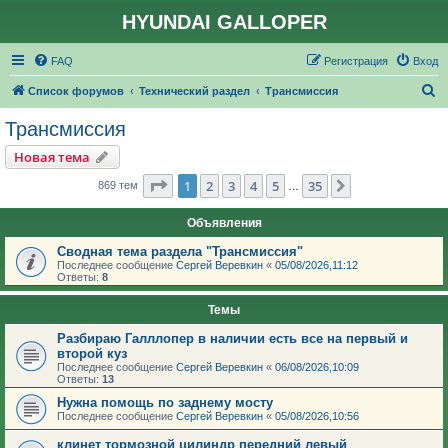
HYUNDAI GALLOPER
FAQ
Регистрация
Вход
П
Список форумов
Технический раздел
Трансмиссия
о
Трансмиссия
и
Новая тема
с
Страница
1
из
35
1
2
3
4
5
35
След.
869 тем
…
к
Объявления
Сводная тема раздела "Трансмиссия"
Последнее сообщение
Сергей Веревкин
«
05/08/2026,11:12
Ответы:
8
Темы
Разбираю Галллопер в наличии есть все на первый и
второй куз
Последнее сообщение
Сергей Веревкин
«
06/08/2026,10:09
Ответы:
13
Нужна помощь по заднему мосту
Последнее сообщение
Сергей Веревкин
«
05/08/2026,10:56
клинет тормозной цилиндр передний левый