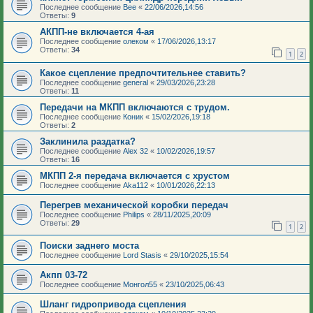
Последнее сообщение
Bee
«
22/06/2026,14:56
Ответы:
9
АКПП-не включается 4-ая
Последнее сообщение
олеком
«
17/06/2026,13:17
Ответы:
34
1
2
Какое сцепление предпочтительнее ставить?
Последнее сообщение
general
«
29/03/2026,23:28
Ответы:
11
Передачи на МКПП включаются с трудом.
Последнее сообщение
Коник
«
15/02/2026,19:18
Ответы:
2
Заклинила раздатка?
Последнее сообщение
Аlеx 32
«
10/02/2026,19:57
Ответы:
16
МКПП 2-я передача включается с хрустом
Последнее сообщение
Aka112
«
10/01/2026,22:13
Перегрев механической коробки передач
Последнее сообщение
Philips
«
28/11/2025,20:09
Ответы:
29
1
2
Поиски заднего моста
Последнее сообщение
Lord Stasis
«
29/10/2025,15:54
Акпп 03-72
Последнее сообщение
Монгол55
«
23/10/2025,06:43
Шланг гидропривода сцепления