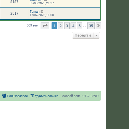
5157
05/08/2023,21:37
Tuman
2517
17/07/2023,11:00
Страница
1
из
35
1
2
3
4
5
35
След.
869 тем
…
Перейти
Пользователи
Удалить cookies
Часовой пояс:
UTC+03:00