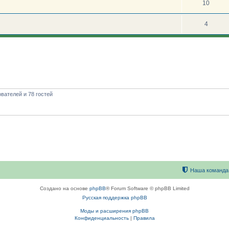
10
4
вателей и 78 гостей
Наша команда
Создано на основе
phpBB
® Forum Software © phpBB Limited
Русская поддержка phpBB
Моды и расширения phpBB
Конфиденциальность
|
Правила