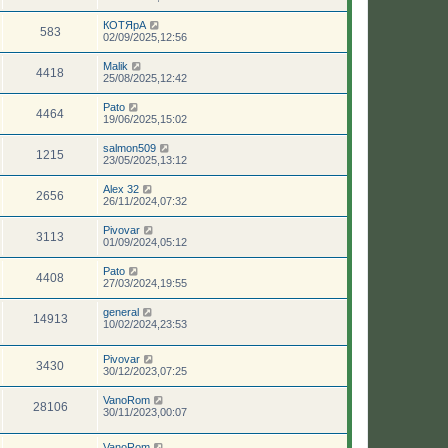
КОТЯрА
583
02/09/2025,12:56
Malik
4418
25/08/2025,12:42
Pato
4464
19/06/2025,15:02
salmon509
1215
23/05/2025,13:12
Аlеx 32
2656
26/11/2024,07:32
Pivovar
3113
01/09/2024,05:12
Pato
4408
27/03/2024,19:55
general
14913
10/02/2024,23:53
Pivovar
3430
30/12/2023,07:25
VanoRom
28106
30/11/2023,00:07
VanoRom