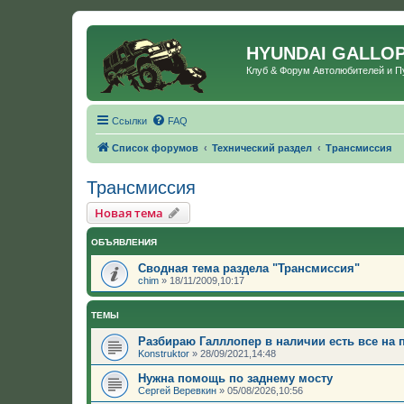
HYUNDAI GALLO
Клуб & Форум Автолюбителей и 
Ссылки
FAQ
Список форумов
Технический раздел
Трансмиссия
Трансмиссия
Новая тема
ОБЪЯВЛЕНИЯ
Сводная тема раздела "Трансмиссия"
chim
»
18/11/2009,10:17
ТЕМЫ
Разбираю Галллопер в наличии есть все на 
Konstruktor
»
28/09/2021,14:48
Нужна помощь по заднему мосту
Сергей Веревкин
»
05/08/2026,10:56