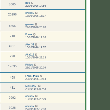
Bee
3065
22/06/2026,14:56
олеком
20296
17/06/2026,13:17
general
4556
29/03/2026,23:28
Коник
718
15/02/2026,19:18
Аlеx 32
4911
10/02/2026,19:57
Aka112
290
10/01/2026,22:13
Philips
17635
28/11/2025,20:09
Lord Stasis
458
29/10/2025,15:54
Монгол55
431
23/10/2025,06:43
олеком
9992
10/10/2025,23:29
олеком
1026
27/09/2025,17:53