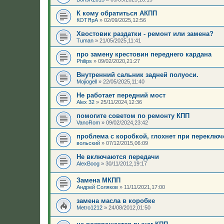
К кому обратиться АКПП
КОТЯрА
»
02/09/2025,12:56
Хвостовик раздатки - ремонт или замена?
Tuman
»
21/05/2025,11:41
про замену крестовин переднего кардана
Philips
»
09/02/2020,21:27
Внутренний сальник задней полуоси.
Mojiogell
»
22/05/2025,11:40
Не работает передний мост
Аlеx 32
»
25/11/2024,12:36
помогите советом по ремонту КПП
VanoRom
»
09/02/2024,23:42
проблема с коробкой, глохнет при переклю
вольский
»
07/12/2015,06:09
Не включаются передачи
AlexBoog
»
30/11/2012,19:17
Замена МКПП
Андрей Соляков
»
11/11/2021,17:00
замена масла в коробке
Metro1212
»
24/08/2012,01:50