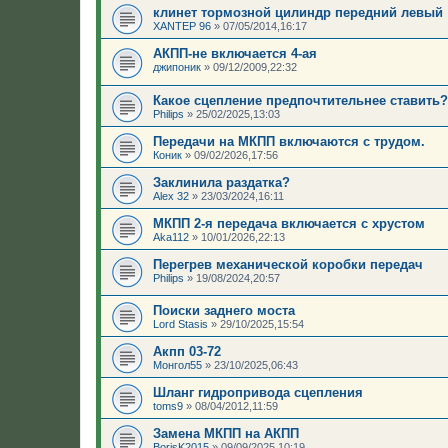
клинет тормозной цилиндр передний левый
XANTEP 96
»
07/05/2014,16:17
АКПП-не включается 4-ая
джипоник
»
09/12/2009,22:32
Какое сцепление предпочтительнее ставить?
Philips
»
25/02/2025,13:03
Передачи на МКПП включаются с трудом.
Коник
»
09/02/2026,17:56
Заклинила раздатка?
Аlеx 32
»
23/03/2024,16:11
МКПП 2-я передача включается с хрустом
Aka112
»
10/01/2026,22:13
Перегрев механической коробки передач
Philips
»
19/08/2024,20:57
Поиски заднего моста
Lord Stasis
»
29/10/2025,15:54
Акпп 03-72
Монгол55
»
23/10/2025,06:43
Шланг гидропривода сцепления
toms9
»
08/04/2012,11:59
Замена МКПП на АКПП
BorisK2015
»
09/09/2025,10:19