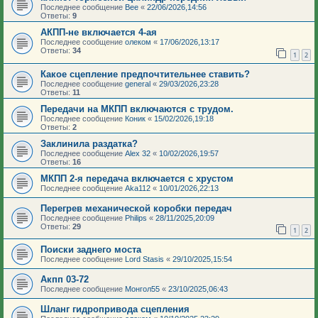
Последнее сообщение
Bee
«
22/06/2026,14:56
Ответы:
9
АКПП-не включается 4-ая
Последнее сообщение
олеком
«
17/06/2026,13:17
Ответы:
34
1
2
Какое сцепление предпочтительнее ставить?
Последнее сообщение
general
«
29/03/2026,23:28
Ответы:
11
Передачи на МКПП включаются с трудом.
Последнее сообщение
Коник
«
15/02/2026,19:18
Ответы:
2
Заклинила раздатка?
Последнее сообщение
Аlеx 32
«
10/02/2026,19:57
Ответы:
16
МКПП 2-я передача включается с хрустом
Последнее сообщение
Aka112
«
10/01/2026,22:13
Перегрев механической коробки передач
Последнее сообщение
Philips
«
28/11/2025,20:09
Ответы:
29
1
2
Поиски заднего моста
Последнее сообщение
Lord Stasis
«
29/10/2025,15:54
Акпп 03-72
Последнее сообщение
Монгол55
«
23/10/2025,06:43
Шланг гидропривода сцепления