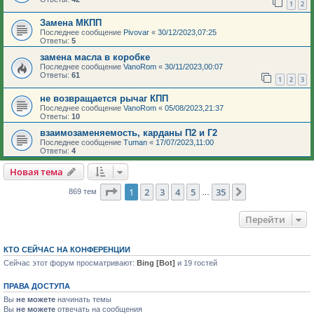
1
2
Замена МКПП
Последнее сообщение
Pivovar
«
30/12/2023,07:25
Ответы:
5
замена масла в коробке
Последнее сообщение
VanoRom
«
30/11/2023,00:07
Ответы:
61
1
2
3
не возвращается рычаг КПП
Последнее сообщение
VanoRom
«
05/08/2023,21:37
Ответы:
10
взаимозаменяемость, карданы П2 и Г2
Последнее сообщение
Tuman
«
17/07/2023,11:00
Ответы:
4
Новая тема
Страница
1
из
35
1
2
3
4
5
35
След.
869 тем
…
Перейти
КТО СЕЙЧАС НА КОНФЕРЕНЦИИ
Сейчас этот форум просматривают:
Bing [Bot]
и 19 гостей
ПРАВА ДОСТУПА
Вы
не можете
начинать темы
Вы
не можете
отвечать на сообщения