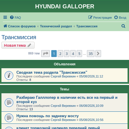
HYUNDAI GALLOPER
FAQ
Регистрация
Вход
П
Список форумов
Технический раздел
Трансмиссия
о
Трансмиссия
и
Новая тема
с
Страница
1
из
35
1
2
3
4
5
35
След.
869 тем
…
к
Объявления
Сводная тема раздела "Трансмиссия"
Последнее сообщение
Сергей Веревкин
«
05/08/2026,11:12
Ответы:
8
Темы
Разбираю Галллопер в наличии есть все на первый и
второй куз
Последнее сообщение
Сергей Веревкин
«
06/08/2026,10:09
Ответы:
13
Нужна помощь по заднему мосту
Последнее сообщение
Сергей Веревкин
«
05/08/2026,10:56
клинет тормозной цилиндр передний левый