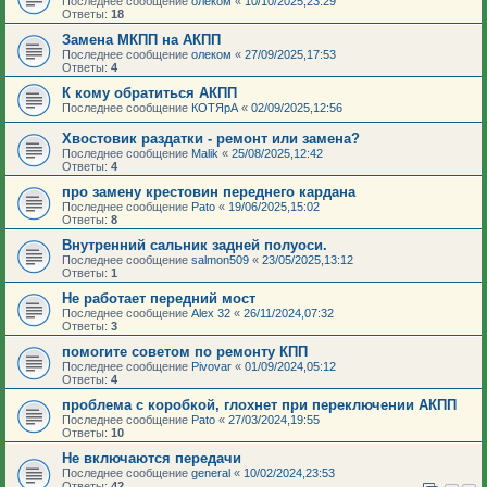
Последнее сообщение
олеком
«
10/10/2025,23:29
Ответы:
18
Замена МКПП на АКПП
Последнее сообщение
олеком
«
27/09/2025,17:53
Ответы:
4
К кому обратиться АКПП
Последнее сообщение
КОТЯрА
«
02/09/2025,12:56
Хвостовик раздатки - ремонт или замена?
Последнее сообщение
Malik
«
25/08/2025,12:42
Ответы:
4
про замену крестовин переднего кардана
Последнее сообщение
Pato
«
19/06/2025,15:02
Ответы:
8
Внутренний сальник задней полуоси.
Последнее сообщение
salmon509
«
23/05/2025,13:12
Ответы:
1
Не работает передний мост
Последнее сообщение
Аlеx 32
«
26/11/2024,07:32
Ответы:
3
помогите советом по ремонту КПП
Последнее сообщение
Pivovar
«
01/09/2024,05:12
Ответы:
4
проблема с коробкой, глохнет при переключении АКПП
Последнее сообщение
Pato
«
27/03/2024,19:55
Ответы:
10
Не включаются передачи
Последнее сообщение
general
«
10/02/2024,23:53
Ответы:
42