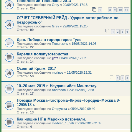
Поволжские Тюльпаны 2013
Последнее сообщение
Grey
«
29/09/2021,17:13
Ответы:
257
1
8
9
10
11
…
ОТЧЕТ "СЕВЕРНЫЙ РЕЙД - Ударим автопробегом по
бездорожью"
Последнее сообщение
Grey
«
29/09/2021,15:25
Ответы:
99
1
2
3
4
День Победы в городе-герое Туле
Последнее сообщение
Поползень
«
15/05/2021,14:06
Ответы:
22
Карелия полупузотеристая
Последнее сообщение
jjeff
«
04/10/2020,17:02
Ответы:
14
Осенний Крым, 2017
Последнее сообщение
murinos
«
13/05/2020,13:31
Ответы:
58
1
2
3
10–20 мая 2019 г. Неудавшийся Мангистау.
Последнее сообщение
Aberdeen
«
23/05/2019,12:58
Ответы:
17
Поездка Москва–Кострома–Киров–Городец–Москва 9-
12/06/18 г.
Последнее сообщение
Старушка
«
05/04/2019,09:40
Ответы:
13
Как нищие НГ в Марокко встречали.
Последнее сообщение
medved_1_nah
«
21/02/2019,21:16
Ответы:
4