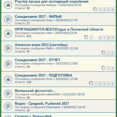
Pop-top крыша для экспедиций подъёмная
Последнее сообщение
murinos
«
21/02/2019,19:09
Ответы:
82
1
2
3
4
Скандинавия 2017 - ФИЛЬМ
Последнее сообщение
Grey
«
28/10/2018,17:43
Ответы:
17
ПРИГЛАШАЮТСЯ ВСЕ!!!Отдых в Псковской области
Последнее сообщение
chim
«
20/07/2018,23:34
Ответы:
221
1
6
7
8
9
…
Азовское море 2013 (сентябрь)
Последнее сообщение
Rider
«
19/12/2017,21:36
Ответы:
47
1
2
Скандинавия 2017 - ОТЧЕТ
Последнее сообщение
Grey
«
14/12/2017,13:59
Ответы:
29
1
2
Скандинавия 2017 - ПОДГОТОВКА
Последнее сообщение
Grey
«
13/12/2017,13:46
Ответы:
122
1
2
3
4
5
Маленький фотоотчёт...
Последнее сообщение
salmon509
«
13/11/2017,09:55
Ответы:
16
Видео - Средний, Рыбачий 2017
Последнее сообщение
Поползень
«
28/09/2017,20:45
Ответы:
12
Селигер с Диагноз4х4