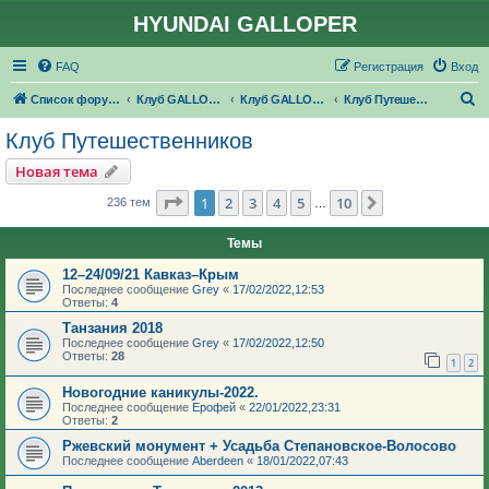
HYUNDAI GALLOPER
FAQ
Регистрация
Вход
П
Список форумов
Клуб GALLOPER.RU
Клуб GALLOPER.RU
Клуб Путешественников
о
Клуб Путешественников
и
Новая тема
с
Страница
1
из
10
1
2
3
4
5
10
След.
236 тем
…
к
Темы
12–24/09/21 Кавказ–Крым
Последнее сообщение
Grey
«
17/02/2022,12:53
Ответы:
4
Танзания 2018
Последнее сообщение
Grey
«
17/02/2022,12:50
Ответы:
28
1
2
Новогодние каникулы-2022.
Последнее сообщение
Ерофей
«
22/01/2022,23:31
Ответы:
2
Ржевский монумент + Усадьба Степановское-Волосово
Последнее сообщение
Aberdeen
«
18/01/2022,07:43