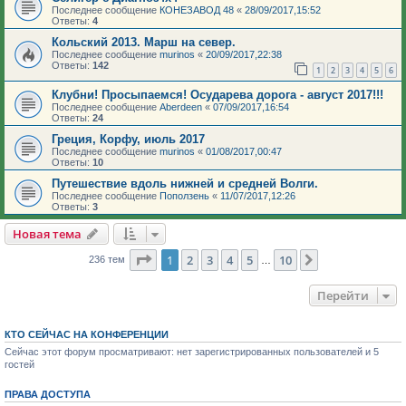
Последнее сообщение
КОНЕЗАВОД 48
«
28/09/2017,15:52
Ответы:
4
Кольский 2013. Марш на север.
Последнее сообщение
murinos
«
20/09/2017,22:38
Ответы:
142
1
2
3
4
5
6
Клубни! Просыпаемся! Осударева дорога - август 2017!!!
Последнее сообщение
Aberdeen
«
07/09/2017,16:54
Ответы:
24
Греция, Корфу, июль 2017
Последнее сообщение
murinos
«
01/08/2017,00:47
Ответы:
10
Путешествие вдоль нижней и средней Волги.
Последнее сообщение
Поползень
«
11/07/2017,12:26
Ответы:
3
Новая тема
Страница
1
из
10
1
2
3
4
5
10
След.
236 тем
…
Перейти
КТО СЕЙЧАС НА КОНФЕРЕНЦИИ
Сейчас этот форум просматривают: нет зарегистрированных пользователей и 5
гостей
ПРАВА ДОСТУПА