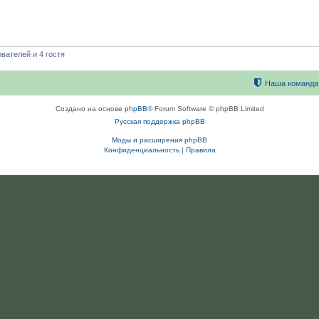
вателей и 4 гостя
Наша команда
Создано на основе
phpBB
® Forum Software © phpBB Limited
Русская поддержка phpBB
Моды и расширения phpBB
Конфиденциальность
|
Правила