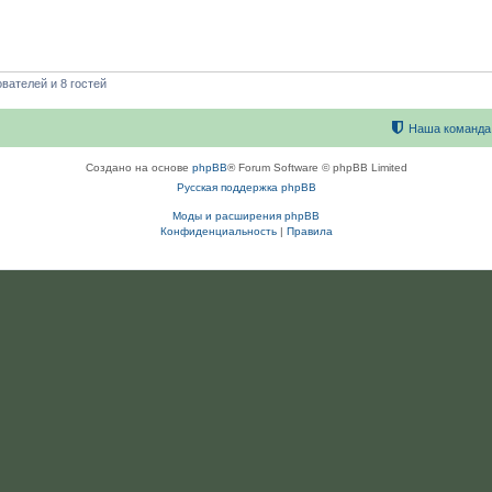
вателей и 8 гостей
Наша команда
Создано на основе
phpBB
® Forum Software © phpBB Limited
Русская поддержка phpBB
Моды и расширения phpBB
Конфиденциальность
|
Правила