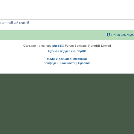
вателей и 5 гостей
Наша команда
Создано на основе
phpBB
® Forum Software © phpBB Limited
Русская поддержка phpBB
Моды и расширения phpBB
Конфиденциальность
|
Правила