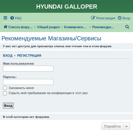
HYUNDAI GALLOPER
FAQ
Регистрация
Вход
П
Список форумов
Общий раздел
Коммерческий раздел
Рекомендуемые Магазины/Сервисы
о
Рекомендуемые Магазины/Сервисы
и
У вас нет доступа для просмотра списка или чтения тем в этом форуме.
с
к
ВХОД
•
РЕГИСТРАЦИЯ
Имя пользователя:
Пароль:
Запомнить меня
Скрыть моё пребывание на конференции в этот раз
В этой категории нет форумов.
Перейти