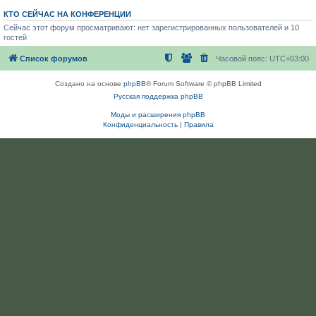
КТО СЕЙЧАС НА КОНФЕРЕНЦИИ
Сейчас этот форум просматривают: нет зарегистрированных пользователей и 10
гостей
Список форумов
Часовой пояс:
UTC+03:00
Создано на основе
phpBB
® Forum Software © phpBB Limited
Русская поддержка phpBB
Моды и расширения phpBB
Конфиденциальность
|
Правила