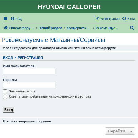
HYUNDAI GALLOPER
FAQ
Регистрация
Вход
П
Список форумов
Общий раздел
Коммерческий раздел
Рекомендуемые Магазины/Сервисы
о
Рекомендуемые Магазины/Сервисы
и
У вас нет доступа для просмотра списка или чтения тем в этом форуме.
с
к
ВХОД
•
РЕГИСТРАЦИЯ
Имя пользователя:
Пароль:
Запомнить меня
Скрыть моё пребывание на конференции в этот раз
В этой категории нет форумов.
Перейти