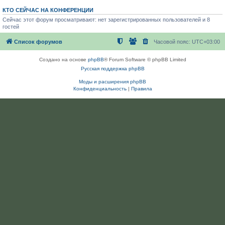
КТО СЕЙЧАС НА КОНФЕРЕНЦИИ
Сейчас этот форум просматривают: нет зарегистрированных пользователей и 8
гостей
Список форумов
Часовой пояс:
UTC+03:00
Создано на основе
phpBB
® Forum Software © phpBB Limited
Русская поддержка phpBB
Моды и расширения phpBB
Конфиденциальность
|
Правила