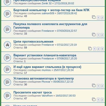
Противобуксовочные коврики
Последнее сообщение
Zenik 32
«
17/11/2019,20:02
Бортовой компьютер + мотор-тестер на базе КПК
Последнее сообщение
salmon509
«
16/07/2019,09:42
Ответы:
43
1
2
Покупка полевого комплекта инструментов для
Галлопера
Последнее сообщение
Freelancer
«
07/03/2019,22:57
Ответы:
33
1
2
Цепи противоскольжения
Последнее сообщение
Freelancer
«
07/11/2017,23:19
Ответы:
59
1
2
3
Вариант установки планшета-навигатора
Последнее сообщение
Freelancer
«
07/08/2017,15:20
Ответы:
1
И ещё один вариант спальника (в процессе)
Последнее сообщение
murinos
«
25/07/2017,20:34
Ответы:
17
Установка автонавигатора в триплметр
Последнее сообщение
Pivovar
«
05/06/2017,22:10
Ответы:
30
1
2
Просветите насчет троса
Последнее сообщение
VanoRom
«
16/02/2017,00:53
Ответы:
47
1
2