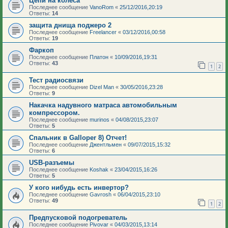
Цепи на колеса
Последнее сообщение
VanoRom
«
25/12/2016,20:19
Ответы:
14
защита днища поджеро 2
Последнее сообщение
Freelancer
«
03/12/2016,00:58
Ответы:
19
Фаркоп
Последнее сообщение
Платон
«
10/09/2016,19:31
Ответы:
43
1
2
Тест радиосвязи
Последнее сообщение
Dizel Man
«
30/05/2016,23:28
Ответы:
9
Накачка надувного матраса автомобильным
компрессором.
Последнее сообщение
murinos
«
04/08/2015,23:07
Ответы:
5
Спальник в Galloper 8) Отчет!
Последнее сообщение
Джентльмен
«
09/07/2015,15:32
Ответы:
6
USB-разъемы
Последнее сообщение
Koshak
«
23/04/2015,16:26
Ответы:
5
У кого нибудь есть инвертор?
Последнее сообщение
Gavrosh
«
06/04/2015,23:10
Ответы:
49
1
2
Предпусковой подогреватель
Последнее сообщение
Pivovar
«
04/03/2015,13:14