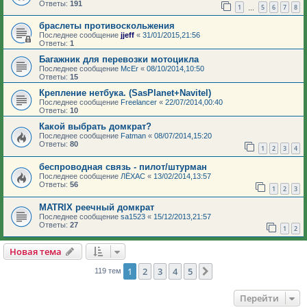
Ответы:
191
1
5
6
7
8
…
браслеты противоскольжения
Последнее сообщение
jjeff
«
31/01/2015,21:56
Ответы:
1
Багажник для перевозки мотоцикла
Последнее сообщение
McEr
«
08/10/2014,10:50
Ответы:
15
Крепление нетбука. (SasPlanet+Navitel)
Последнее сообщение
Freelancer
«
22/07/2014,00:40
Ответы:
10
Какой выбрать домкрат?
Последнее сообщение
Fatman
«
08/07/2014,15:20
Ответы:
80
1
2
3
4
беспроводная связь - пилот/штурман
Последнее сообщение
ЛЁХАС
«
13/02/2014,13:57
Ответы:
56
1
2
3
MATRIX реечный домкрат
Последнее сообщение
sa1523
«
15/12/2013,21:57
Ответы:
27
1
2
Новая тема
1
2
3
4
5
След.
119 тем
Перейти