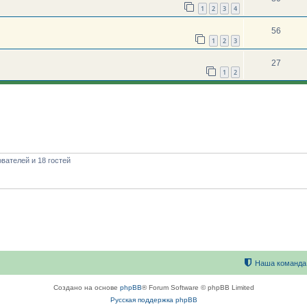
1
2
3
4
56
1
2
3
27
1
2
вателей и 18 гостей
Наша команда
Создано на основе
phpBB
® Forum Software © phpBB Limited
Русская поддержка phpBB