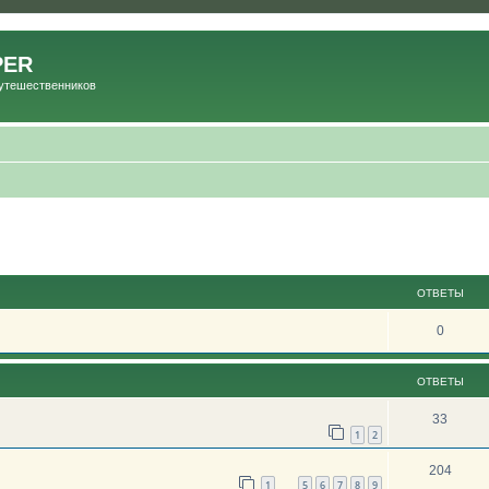
PER
Путешественников
ОТВЕТЫ
0
ОТВЕТЫ
33
1
2
204
1
5
6
7
8
9
…