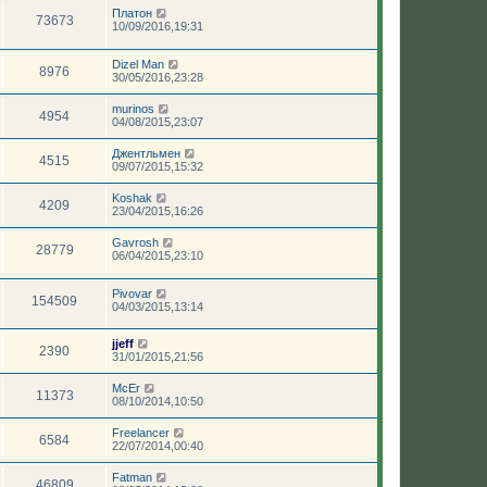
Платон
73673
10/09/2016,19:31
Dizel Man
8976
30/05/2016,23:28
murinos
4954
04/08/2015,23:07
Джентльмен
4515
09/07/2015,15:32
Koshak
4209
23/04/2015,16:26
Gavrosh
28779
06/04/2015,23:10
Pivovar
154509
04/03/2015,13:14
jjeff
2390
31/01/2015,21:56
McEr
11373
08/10/2014,10:50
Freelancer
6584
22/07/2014,00:40
Fatman
46809