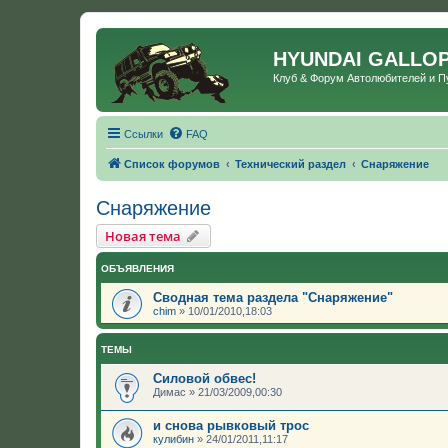
HYUNDAI GALLO
Клуб & Форум Автолюбителей и 
Ссылки
FAQ
Список форумов
Технический раздел
Снаряжение
Снаряжение
Новая тема
ОБЪЯВЛЕНИЯ
Сводная тема раздела "Снаряжение"
chim
»
10/01/2010,18:03
ТЕМЫ
Силовой обвес!
Димас
»
21/03/2009,00:30
и снова рывковый трос
кулибин
»
24/01/2011,11:17