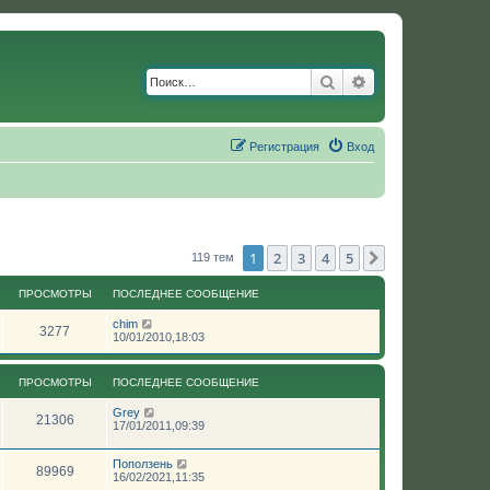
Поиск
Расширенный по
Регистрация
Вход
1
2
3
4
5
След.
119 тем
ПРОСМОТРЫ
ПОСЛЕДНЕЕ СООБЩЕНИЕ
chim
3277
10/01/2010,18:03
ПРОСМОТРЫ
ПОСЛЕДНЕЕ СООБЩЕНИЕ
Grey
21306
17/01/2011,09:39
Поползень
89969
16/02/2021,11:35