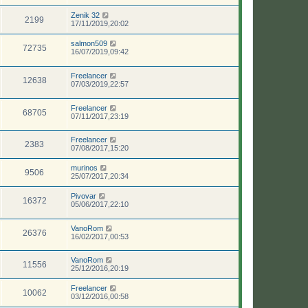
Zenik 32
2199
17/11/2019,20:02
salmon509
72735
16/07/2019,09:42
Freelancer
12638
07/03/2019,22:57
Freelancer
68705
07/11/2017,23:19
Freelancer
2383
07/08/2017,15:20
murinos
9506
25/07/2017,20:34
Pivovar
16372
05/06/2017,22:10
VanoRom
26376
16/02/2017,00:53
VanoRom
11556
25/12/2016,20:19
Freelancer
10062
03/12/2016,00:58