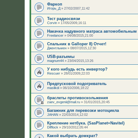
Фаркоп
Игорь_Д
»
27/02/2007,11:42
Тест радиосвязи
Corvin
»
17/05/2009,16:11
Накачка надувного матраса автомобильным
Freelancer
»
04/08/2015,21:00
Спальник в Galloper 8) Отчет!
Джентльмен
»
08/07/2015,12:30
USB-разъемы
magnum44
»
23/04/2015,13:26
У кого нибудь есть инвертор?
Rescuer
»
28/01/2009,22:03
Предпусковой подогреватель
maslikdi
»
06/10/2006,18:22
браслеты противоскольжения
zaev_evgenii@mail.ru
»
31/01/2015,20:45
Багажник для перевозки мотоцикла
JAHAN
»
22/03/2014,12:02
Крепление нетбука. (SasPlanet+Navitel)
Difflock
»
29/10/2012,05:44
Какой выбрать домкрат?