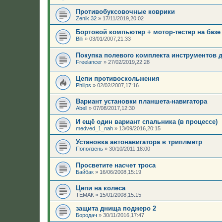
Противобуксовочные коврики
Zenik 32
»
17/11/2019,20:02
Бортовой компьютер + мотор-тестер на базе
Billi
»
03/01/2007,21:33
Покупка полевого комплекта инструментов 
Freelancer
»
27/02/2019,22:28
Цепи противоскольжения
Philips
»
02/02/2007,17:16
Вариант установки планшета-навигатора
Abell
»
07/08/2017,12:30
И ещё один вариант спальника (в процессе)
medved_1_nah
»
13/09/2016,20:15
Установка автонавигатора в триплметр
Поползень
»
30/10/2011,18:00
Просветите насчет троса
Байбак
»
16/06/2008,15:19
Цепи на колеса
ТЕМАК
»
15/01/2008,15:15
защита днища поджеро 2
Бородач
»
30/11/2016,17:47