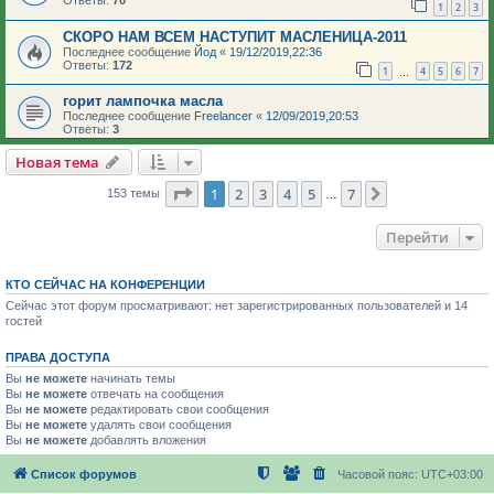
Ответы:
70
1
2
3
СКОРО НАМ ВСЕМ НАСТУПИТ МАСЛЕНИЦА-2011
Последнее сообщение
Йод
«
19/12/2019,22:36
Ответы:
172
1
4
5
6
7
…
горит лампочка масла
Последнее сообщение
Freelancer
«
12/09/2019,20:53
Ответы:
3
Новая тема
Страница
1
из
7
1
2
3
4
5
7
След.
153 темы
…
Перейти
КТО СЕЙЧАС НА КОНФЕРЕНЦИИ
Сейчас этот форум просматривают: нет зарегистрированных пользователей и 14
гостей
ПРАВА ДОСТУПА
Вы
не можете
начинать темы
Вы
не можете
отвечать на сообщения
Вы
не можете
редактировать свои сообщения
Вы
не можете
удалять свои сообщения
Вы
не можете
добавлять вложения
Список форумов
Часовой пояс:
UTC+03:00