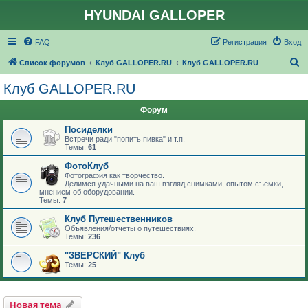
HYUNDAI GALLOPER
FAQ
Регистрация
Вход
П
Список форумов
Клуб GALLOPER.RU
Клуб GALLOPER.RU
о
Клуб GALLOPER.RU
и
Форум
с
к
Посиделки
Встречи ради "попить пивка" и т.п.
Темы:
61
ФотоКлуб
Фотография как творчество.
Делимся удачными на ваш взгляд снимками, опытом съемки,
мнением об оборудовании.
Темы:
7
Клуб Путешественников
Объявления/отчеты о путешествиях.
Темы:
236
"ЗВЕРСКИЙ" Клуб
Темы:
25
Новая тема