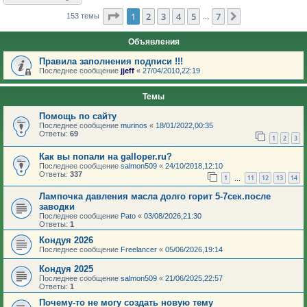
Страница
1
из
7
1
2
3
4
5
7
След.
153 темы
…
Объявления
Правила заполнения подписи !!!
Последнее сообщение
jjeff
«
27/04/2010,22:19
Темы
Помощь по сайту
Последнее сообщение
murinos
«
18/01/2022,00:35
Ответы:
69
1
2
3
Как вы попали на galloper.ru?
Последнее сообщение
salmon509
«
24/10/2018,12:10
Ответы:
337
1
11
12
13
14
…
Лампочка давления масла долго горит 5-7сек.после
заводки
Последнее сообщение
Pato
«
03/08/2026,21:30
Ответы:
1
Кондуя 2026
Последнее сообщение
Freelancer
«
05/06/2026,19:14
Кондуя 2025
Последнее сообщение
salmon509
«
21/06/2025,22:57
Ответы:
1
Почему-то не могу создать новую тему