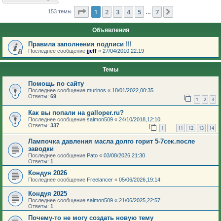
Страница
1
из
7
1
2
3
4
5
7
След.
153 темы
…
Объявления
Правила заполнения подписи !!!
Последнее сообщение
jjeff
«
27/04/2010,22:19
Темы
Помощь по сайту
Последнее сообщение
murinos
«
18/01/2022,00:35
Ответы:
69
1
2
3
Как вы попали на galloper.ru?
Последнее сообщение
salmon509
«
24/10/2018,12:10
Ответы:
337
1
11
12
13
14
…
Лампочка давления масла долго горит 5-7сек.после
заводки
Последнее сообщение
Pato
«
03/08/2026,21:30
Ответы:
1
Кондуя 2026
Последнее сообщение
Freelancer
«
05/06/2026,19:14
Кондуя 2025
Последнее сообщение
salmon509
«
21/06/2025,22:57
Ответы:
1
Почему-то не могу создать новую тему