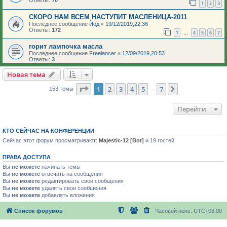
Ответы:
70
1
2
3
СКОРО НАМ ВСЕМ НАСТУПИТ МАСЛЕНИЦА-2011
Последнее сообщение
Йод
«
19/12/2019,22:36
Ответы:
172
1
4
5
6
7
…
горит лампочка масла
Последнее сообщение
Freelancer
«
12/09/2019,20:53
Ответы:
3
Новая тема
Страница
1
из
7
1
2
3
4
5
7
След.
153 темы
…
Перейти
КТО СЕЙЧАС НА КОНФЕРЕНЦИИ
Сейчас этот форум просматривают:
Majestic-12 [Bot]
и 19 гостей
ПРАВА ДОСТУПА
Вы
не можете
начинать темы
Вы
не можете
отвечать на сообщения
Вы
не можете
редактировать свои сообщения
Вы
не можете
удалять свои сообщения
Вы
не можете
добавлять вложения
Список форумов
Часовой пояс:
UTC+03:00