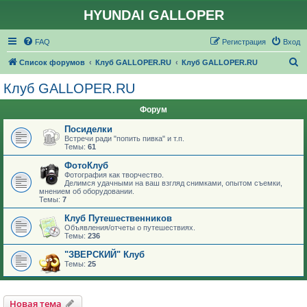
HYUNDAI GALLOPER
FAQ
Регистрация
Вход
П
Список форумов
Клуб GALLOPER.RU
Клуб GALLOPER.RU
о
Клуб GALLOPER.RU
и
Форум
с
к
Посиделки
Встречи ради "попить пивка" и т.п.
Темы:
61
ФотоКлуб
Фотография как творчество.
Делимся удачными на ваш взгляд снимками, опытом съемки,
мнением об оборудовании.
Темы:
7
Клуб Путешественников
Объявления/отчеты о путешествиях.
Темы:
236
"ЗВЕРСКИЙ" Клуб
Темы:
25
Новая тема