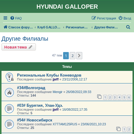
HYUNDAI GALLOPER
FAQ
Регистрация
Вход
П
Список форумов
Клуб GALLOPER.RU
Региональные филиалы GALLOPER.RU
Другие Филиалы
о
Другие Филиалы
и
Новая тема
с
1
2
След.
47 тем
к
Темы
Региональные Клубы Коневодов
Последнее сообщение
jjeff
«
23/11/2006,12:17
#34#Волгоград
Последнее сообщение
Mengir
«
26/08/2022,09:33
Ответы:
144
1
2
3
4
5
6
#03# Бурятия, Улан-Удэ.
Последнее сообщение
jjeff
«
16/08/2022,17:35
Ответы:
5
#54# Новосибирск
Последнее сообщение
X777AM125RUS
«
23/06/2021,10:23
Ответы:
25
1
2