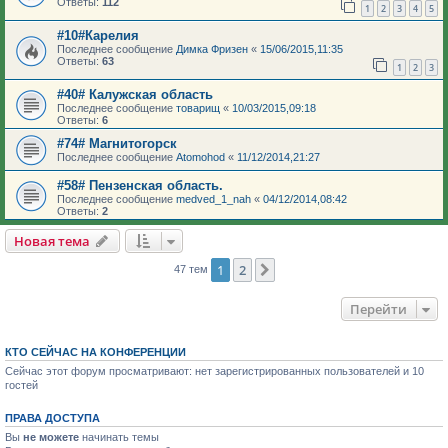
Ответы:
112
1
2
3
4
5
#10#Карелия
Последнее сообщение
Димка Фризен
«
15/06/2015,11:35
Ответы:
63
1
2
3
#40# Калужская область
Последнее сообщение
товарищ
«
10/03/2015,09:18
Ответы:
6
#74# Магнитогорск
Последнее сообщение
Atomohod
«
11/12/2014,21:27
#58# Пензенская область.
Последнее сообщение
medved_1_nah
«
04/12/2014,08:42
Ответы:
2
Новая тема
1
2
След.
47 тем
Перейти
КТО СЕЙЧАС НА КОНФЕРЕНЦИИ
Сейчас этот форум просматривают: нет зарегистрированных пользователей и 10
гостей
ПРАВА ДОСТУПА
Вы
не можете
начинать темы