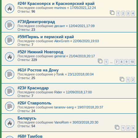
#24# Красноярск и Красноярский край
Последнее сообщение
murinos
«
17/05/2021,12:24
Ответы:
96
1
2
3
4
#73#Димитровград
Последнее сообщение
десант
«
12/04/2021,17:09
Ответы:
23
#59#Пермь и пермский край
Последнее сообщение
AlexGrem
«
22/06/2020,19:03
Ответы:
7
#52# Нижний Новгород
Последнее сообщение
general
«
21/04/2019,20:17
Ответы:
229
1
7
8
9
10
…
#61# Ростов на Дону
Последнее сообщение
j-Tonik
«
23/12/2018,00:04
Ответы:
25
1
2
#23# Краснодар
Последнее сообщение
Rider
«
12/09/2018,17:00
Ответы:
7
#26# Ставрополь
Последнее сообщение
taranov-serg
«
19/07/2018,20:37
Ответы:
24
Беларусь
Последнее сообщение
VanoRom
«
30/03/2018,20:30
Ответы:
54
1
2
3
#68# Тамбов