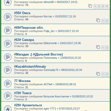
Последнее сообщение
dimon68
«
06/03/2017,19:01
Ответы:
75
1
2
3
4
#55# Омск
Последнее сообщение
Костас
«
01/03/2017,11:16
Ответы:
44
1
2
#69#Тверская обл.
Последнее сообщение
Pulja_dzr
«
26/01/2017,15:19
Ответы:
4
#63# Самара
Последнее сообщение
Elektronnik
«
24/01/2017,19:36
Ответы:
33
1
2
#Магадан ;) #(Дальний Восток)
Последнее сообщение
Поползень
«
13/09/2016,15:32
Ответы:
6
#Kazakhstan#Almaty
Последнее сообщение
Gennadiy70
«
08/02/2016,19:34
Ответы:
32
1
2
77 Москва
Последнее сообщение
АСПиК
«
18/08/2015,08:31
Ответы:
11
#70# Томск
Последнее сообщение
Безухов Константин
«
01/08/2015,10:32
Ответы:
3
#29# Архангельск
Последнее сообщение
egor-7771
«
07/07/2015,23:27