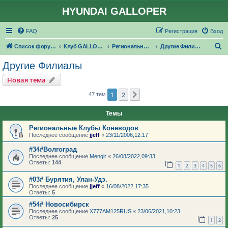
HYUNDAI GALLOPER
FAQ
Регистрация
Вход
П
Список форумов
Клуб GALLOPER.RU
Региональные филиалы GALLOPER.RU
Другие Филиалы
о
Другие Филиалы
и
Новая тема
с
1
2
След.
47 тем
к
Темы
Региональные Клубы Коневодов
Последнее сообщение
jjeff
«
23/11/2006,12:17
#34#Волгоград
Последнее сообщение
Mengir
«
26/08/2022,09:33
Ответы:
144
1
2
3
4
5
6
#03# Бурятия, Улан-Удэ.
Последнее сообщение
jjeff
«
16/08/2022,17:35
Ответы:
5
#54# Новосибирск
Последнее сообщение
X777AM125RUS
«
23/06/2021,10:23
Ответы:
25
1
2