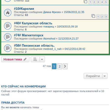
Ответы:
112
1
2
3
4
5
#10#Карелия
Последнее сообщение
Димка Фризен
«
15/06/2015,11:35
Ответы:
63
1
2
3
#40# Калужская область
Последнее сообщение
товарищ
«
10/03/2015,09:18
Ответы:
6
#74# Магнитогорск
Последнее сообщение
Atomohod
«
11/12/2014,21:27
#58# Пензенская область.
Последнее сообщение
medved_1_nah
«
04/12/2014,08:42
Ответы:
2
Новая тема
1
2
След.
47 тем
Перейти
КТО СЕЙЧАС НА КОНФЕРЕНЦИИ
Сейчас этот форум просматривают: нет зарегистрированных пользователей и 10
гостей
ПРАВА ДОСТУПА
Вы
не можете
начинать темы