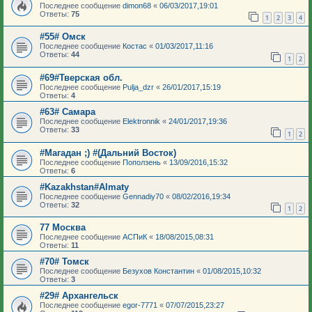
Последнее сообщение
dimon68
«
06/03/2017,19:01
Ответы:
75
1
2
3
4
#55# Омск
Последнее сообщение
Костас
«
01/03/2017,11:16
Ответы:
44
1
2
#69#Тверская обл.
Последнее сообщение
Pulja_dzr
«
26/01/2017,15:19
Ответы:
4
#63# Самара
Последнее сообщение
Elektronnik
«
24/01/2017,19:36
Ответы:
33
1
2
#Магадан ;) #(Дальний Восток)
Последнее сообщение
Поползень
«
13/09/2016,15:32
Ответы:
6
#Kazakhstan#Almaty
Последнее сообщение
Gennadiy70
«
08/02/2016,19:34
Ответы:
32
1
2
77 Москва
Последнее сообщение
АСПиК
«
18/08/2015,08:31
Ответы:
11
#70# Томск
Последнее сообщение
Безухов Константин
«
01/08/2015,10:32
Ответы:
3
#29# Архангельск
Последнее сообщение
egor-7771
«
07/07/2015,23:27