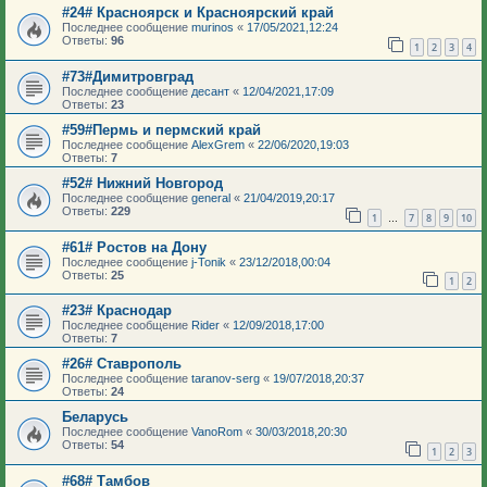
#24# Красноярск и Красноярский край
Последнее сообщение
murinos
«
17/05/2021,12:24
Ответы:
96
1
2
3
4
#73#Димитровград
Последнее сообщение
десант
«
12/04/2021,17:09
Ответы:
23
#59#Пермь и пермский край
Последнее сообщение
AlexGrem
«
22/06/2020,19:03
Ответы:
7
#52# Нижний Новгород
Последнее сообщение
general
«
21/04/2019,20:17
Ответы:
229
1
7
8
9
10
…
#61# Ростов на Дону
Последнее сообщение
j-Tonik
«
23/12/2018,00:04
Ответы:
25
1
2
#23# Краснодар
Последнее сообщение
Rider
«
12/09/2018,17:00
Ответы:
7
#26# Ставрополь
Последнее сообщение
taranov-serg
«
19/07/2018,20:37
Ответы:
24
Беларусь
Последнее сообщение
VanoRom
«
30/03/2018,20:30
Ответы:
54
1
2
3
#68# Тамбов